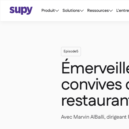
Produit
Solutions
Ressources
L'entr
Episode
5
Émerveille
convives 
restauran
Avec Marvin AlBalli, dirigeant