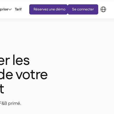
eprise
Tarif
Réservez une démo
Se connecter
r les
de votre
t
 F&B primé.