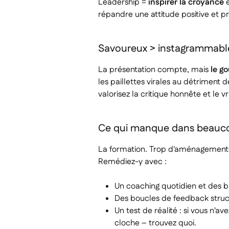
Leadership =
inspirer la croyance
e
répandre une attitude positive et p
Savoureux > instagrammable 
La présentation compte, mais
le go
les paillettes virales au détriment 
valorisez la critique honnête et le v
Ce qui manque dans beauco
La formation. Trop d'aménagements 
Remédiez-y avec :
Un coaching quotidien et des br
Des boucles de feedback struct
Un test de réalité : si vous n'a
cloche – trouvez quoi.