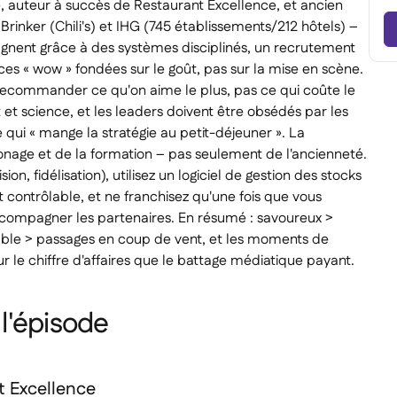
é, auteur à succès de
Restaurant Excellence
, et ancien
rinker (Chili's) et IHG (745 établissements/212 hôtels) –
agnent grâce à des systèmes disciplinés, un recrutement
ces « wow » fondées sur le goût, pas sur la mise en scène.
é (recommander ce qu'on aime le plus, pas ce qui coûte le
t
et
science, et les leaders doivent être obsédés par les
e qui « mange la stratégie au petit-déjeuner ». La
nage et de la formation – pas seulement de l'ancienneté.
on, fidélisation), utilisez un logiciel de gestion des stocks
t contrôlable, et ne franchisez qu'une fois que vous
ccompagner les partenaires. En résumé : savoureux >
table > passages en coup de vent, et les moments de
ur le chiffre d'affaires que le battage médiatique payant.
l'épisode
t Excellence