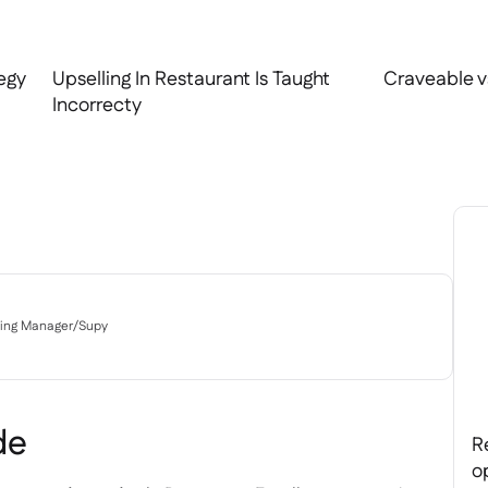
egy
Upselling In Restaurant Is Taught
Craveable 
Incorrecty
ting Manager
/
Supy
de
R
o