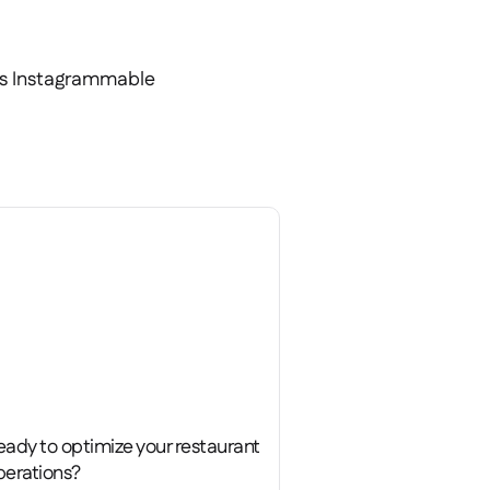
vs Instagrammable
eady to optimize your restaurant
perations?