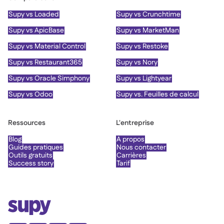
Supy vs Loaded
Supy vs Crunchtime
Supy vs ApicBase
Supy vs MarketMan
Supy vs Material Control
Supy vs Restoke
Supy vs Restaurant365
Supy vs Nory
Supy vs Oracle Simphony
Supy vs Lightyear
Supy vs Odoo
Supy vs. Feuilles de calcul
Ressources
L'entreprise
Blog
À propos
Guides pratiques
Nous contacter
Outils gratuits
Carrières
Success story
Tarif