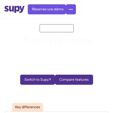
Réservez une démo
Platform comparison
Supy vs ApicBase
See why restaurant operators are switching from
Apicbase to Supy for faster implementation, better
Commandes et achats

features, and restaurant-focused support
Gestion des fournisseurs

Cuisine centrale

Gastronomique

EN
Blog
Supy Connect

Switch to Supy
Compare features

Restauration rapide


AR
Autorisations et limites

Restaurants et brasseries

FR
Fiches pratiques et webinaires

Factures et demandes d'avoir IA

À propos
DE
Bars et Cafés


Réception de factures par IA
繁體

Podcast
Cuisine centrale


AU
Carrières

Bars et bistrots
Key differences

Succes Story
