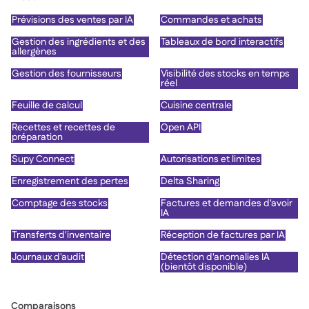
Prévisions des ventes par IA
Commandes et achats
Gestion des ingrédients et des
Tableaux de bord interactifs
allergènes
Gestion des fournisseurs
Visibilité des stocks en temps
réel
Feuille de calcul
Cuisine centrale
Recettes et recettes de
Open API
préparation
Supy Connect
Autorisations et limites
Enregistrement des pertes
Delta Sharing
Comptage des stocks
Factures et demandes d'avoir
IA
Transferts d'inventaire
Réception de factures par IA
Journaux d'audit
Détection d'anomalies IA
(bientôt disponible)
Comparaisons