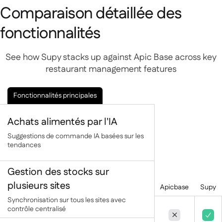
Comparaison détaillée des
Delta Sharing

fonctionnalités
See how Supy stacks up against Apic Base across key
Logiciel de Caisse

restaurant management features
Accounting

ERP

Fonctionnalités principales
Agrégateurs

Achats alimentés par l'IA
Partenariats

Suggestions de commande IA basées sur les
Implementation

tendances
Gestion des stocks sur
plusieurs sites
Apicbase
Supy
Synchronisation sur tous les sites avec
contrôle centralisé

