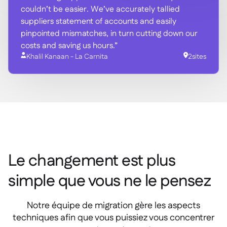
couldn’t be easier. We’ve accurately tallied
suppliers statement of accounts and easily
pinpointed mismatches, in turn cutting down our
costs and saving us hours.”

Khalil Kanaan - La Carnita

2
sites

Ha
Le changement est plus
simple que vous ne le pensez
Notre équipe de migration gère les aspects
techniques afin que vous puissiez vous concentrer