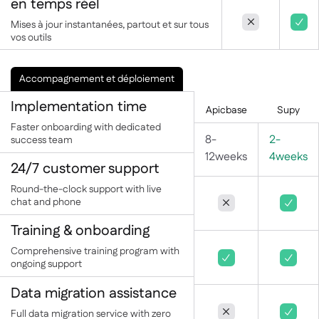
en temps réel


Mises à jour instantanées, partout et sur tous
vos outils
Accompagnement et déploiement
Implementation time
Apicbase
Supy
Faster onboarding with dedicated
8-
2-
success team
12weeks
4weeks
24/7 customer support
Round-the-clock support with live
chat and phone


Training & onboarding
Comprehensive training program with


ongoing support
Data migration assistance
Full data migration service with zero

