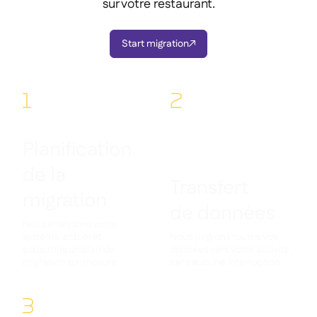
sur votre restaurant.
Start migration

1
2
Planification
de la
Transfert
migration
de données
Nous analysons votre
système actuel et
Nous migrons toutes vos
élaborons un plan de
données vers votre activité,
migration sur mesure.
sans aucune interruption.
3