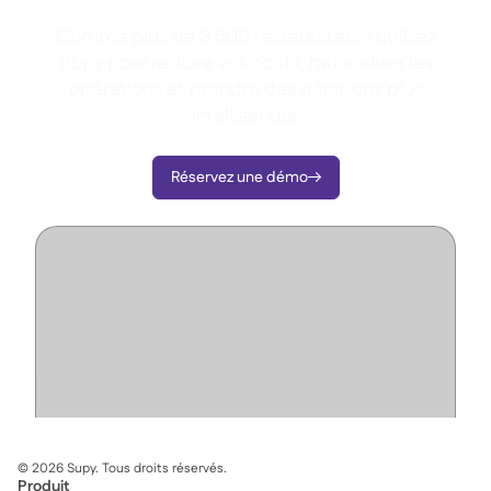
Comme plus de 3 500 restaurateurs utilisez
Supy pour réduire vos coûts, rationaliser les
opérations et prendre des décisions plus
intelligentes.
Réservez une démo

©
2026
Supy. Tous droits réservés.
Produit