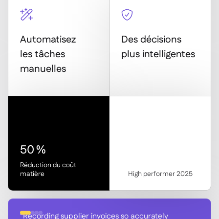


Automatisez
Des décisions
les tâches
plus intelligentes
manuelles
50 %
Réduction du coût
matière
High performer 2025
“Recording supplier invoices so accurately