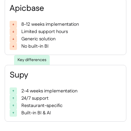
Nous contacter

Apicbase
Outils gratuits

Gestion des ingrédients et des allergènes

Comparatifs

8-12 weeks implementation
Visibilité des stocks en temps réel

Limited support hours
Recettes et recettes de préparation

Generic solution
Enregistrement des pertes

No built-in BI
Comptage des stocks

Transferts d'inventaire

Key differences
Journaux d'audit

Détection d'anomalies IA (bientôt
Supy

disponible)
2-4 weeks implementation
24/7 support
Restaurant-specific
Prévisions des ventes par IA

Built-in BI & AI
Tableaux de bord interactifs

Feuille de calcul

Open API
