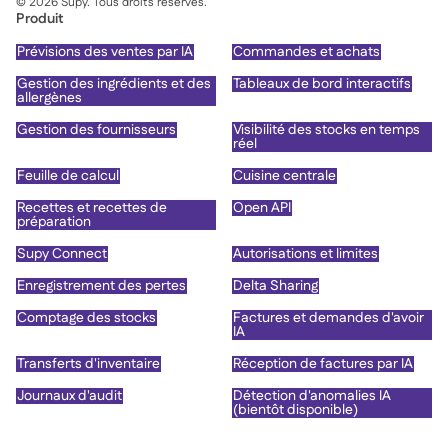
©
2026
Supy. Tous droits réservés.
Produit
Prévisions des ventes par IA
Commandes et achats
Gestion des ingrédients et des
Tableaux de bord interactifs
allergènes
Gestion des fournisseurs
Visibilité des stocks en temps
réel
Feuille de calcul
Cuisine centrale
Recettes et recettes de
Open API
préparation
Supy Connect
Autorisations et limites
Enregistrement des pertes
Delta Sharing
Comptage des stocks
Factures et demandes d'avoir
IA
Transferts d'inventaire
Réception de factures par IA
Journaux d'audit
Détection d'anomalies IA
(bientôt disponible)