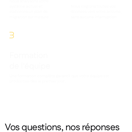
Nous analysons votre
système actuel et
Nous migrons toutes vos
élaborons un plan de
données vers votre activité,
migration sur mesure.
sans aucune interruption.
3
Formation
de l'équipe
Une formation complète garantit que votre équipe est
productive dès le premier jour.
Vos questions, nos réponses