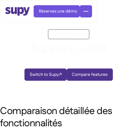
Réservez une démo
Platform comparison
Supy vs Loaded
Commandes et achats

Switch to Supy
Compare features

Gestion des fournisseurs

Cuisine centrale

Gastronomique

EN
Blog
Supy Connect


Restauration rapide

AR
Autorisations et limites

Restaurants et brasseries

FR
Comparaison détaillée des
Fiches pratiques et webinaires

Factures et demandes d'avoir IA

À propos
DE
Bars et Cafés


fonctionnalités
Réception de factures par IA
繁體

Podcast
Cuisine centrale


AU
Carrières

Bars et bistrots

Succes Story
