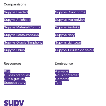
Comparaisons
Supy vs Loaded
Supy vs Crunchtime
Supy vs ApicBase
Supy vs MarketMan
Supy vs Material Control
Supy vs Restoke
Supy vs Restaurant365
Supy vs Nory
Supy vs Oracle Simphony
Supy vs Lightyear
Supy vs Odoo
Supy vs. Feuilles de calcul
Ressources
L'entreprise
Blog
À propos
Guides pratiques
Nous contacter
Outils gratuits
Carrières
Success story
Tarif