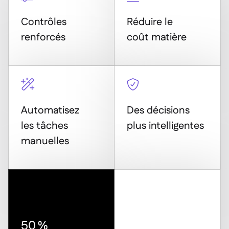
Delta Sharing

Contrôles
Réduire le
renforcés
coût matière
Logiciel de Caisse

Accounting



ERP

Agrégateurs
Automatisez
Des décisions

les tâches
plus intelligentes
Partenariats

manuelles
Implementation

50 %