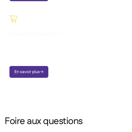

Approvisionnement
Gérez vos achats en toute fluidité, comprenez vos dépenses
et profitez d’une visibilité complète sur les commandes et
l’activité de vos fournisseurs en temps réel.
En savoir plus

Foire aux questions