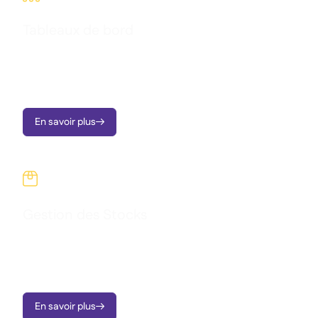
Tableaux de bord
Transformez les données opérationnelles en tableaux de bord
clairs, en alertes instantanées et en informations exploitables,
le tout conçu pour soutenir la croissance des tous vos sites.
En savoir plus


Gestion des Stocks
Surveillez vos stocks sur tous vos sites, suivez les quantités et
les coûts, et prenez des décisions éclairées grâce aux
informations en temps réel.
En savoir plus
