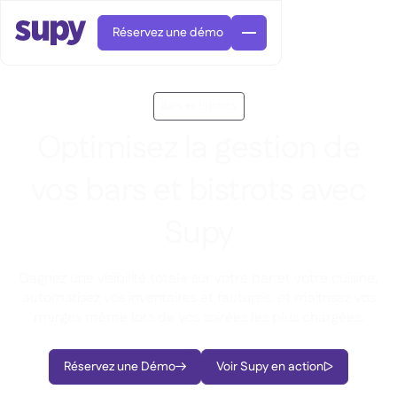
Réservez une démo
Bars et bistrots
Optimisez la gestion de
vos bars et bistrots avec
Commandes et achats

Supy
Gestion des fournisseurs

Cuisine centrale

Gastronomique

EN
Blog
Gagnez une visibilité totale sur votre bar et votre cuisine,
Supy Connect


Restauration rapide

AR
automatisez vos inventaires et factures, et maîtrisez vos
Autorisations et limites

Restaurants et brasseries

FR
Fiches pratiques et webinaires

marges même lors de vos soirées les plus chargées.
Factures et demandes d'avoir IA

À propos
DE
Bars et Cafés


Réception de factures par IA
繁體

Podcast
Cuisine centrale


AU
Carrières

Réservez une Démo
Voir Supy en action


Bars et bistrots

Succes Story
