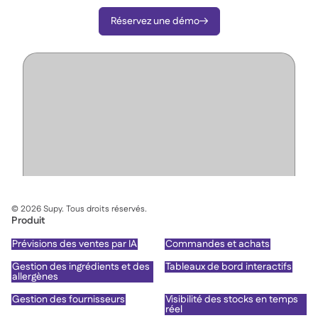
Réservez une démo

©
2026
Supy. Tous droits réservés.
Produit
Prévisions des ventes par IA
Commandes et achats
Gestion des ingrédients et des
Tableaux de bord interactifs
allergènes
Gestion des fournisseurs
Visibilité des stocks en temps
réel