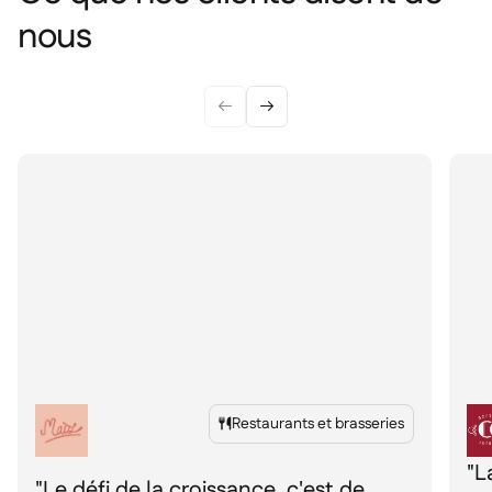
nous


Restaurants et brasseries

"L
"Le défi de la croissance, c'est de