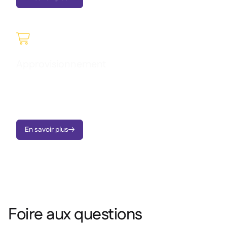

Approvisionnement
Gérez vos achats en toute fluidité, comprenez vos dépenses
et profitez d’une visibilité complète sur les commandes et
l’activité de vos fournisseurs en temps réel.
En savoir plus

Foire aux questions