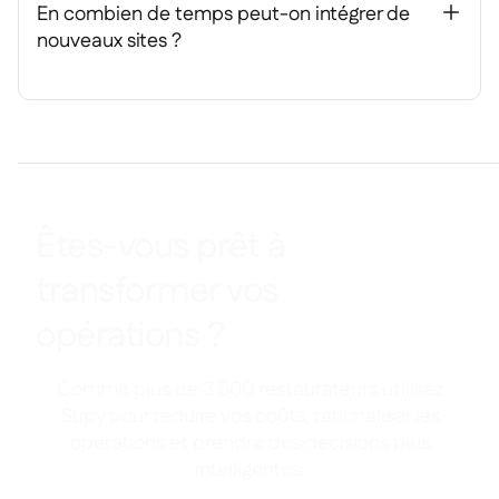
En combien de temps peut-on intégrer de
+
nouveaux sites ?
Êtes-vous prêt à
transformer vos
opérations ?
Comme plus de 3 500 restaurateurs utilisez
Supy pour réduire vos coûts, rationaliser les
opérations et prendre des décisions plus
intelligentes.