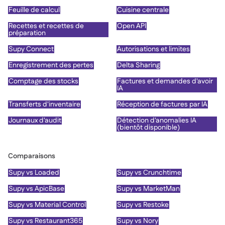
Feuille de calcul
Cuisine centrale
Recettes et recettes de
Open API
préparation
Supy Connect
Autorisations et limites
Enregistrement des pertes
Delta Sharing
Comptage des stocks
Factures et demandes d'avoir
IA
Transferts d'inventaire
Réception de factures par IA
Journaux d'audit
Détection d'anomalies IA
(bientôt disponible)
Comparaisons
Supy vs Loaded
Supy vs Crunchtime
Supy vs ApicBase
Supy vs MarketMan
Supy vs Material Control
Supy vs Restoke
Supy vs Restaurant365
Supy vs Nory