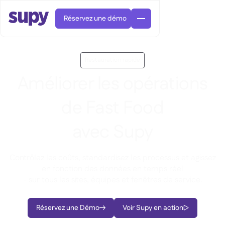
Réservez une démo
Restauration rapide
Améliorer les opérations
de Fast Food
Commandes et achats

avec Supy
Gestion des fournisseurs

Cuisine centrale

Gastronomique

EN
Blog
Contrôlez les coûts, standardisez les processus et agissez
Supy Connect


Restauration rapide

AR
en fonction des données en temps réel
Autorisations et limites

Restaurants et brasseries

FR
Fiches pratiques et webinaires

- sur tous les sites, équipes et fenêtres de service.
Factures et demandes d'avoir IA

À propos
DE
Bars et Cafés


Réception de factures par IA
繁體

Podcast
Cuisine centrale


AU
Carrières

Réservez une Démo
Voir Supy en action


Bars et bistrots

Succes Story
