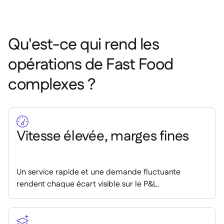
Delta Sharing

Qu'est-ce qui rend les
opérations de Fast Food
Logiciel de Caisse

complexes ?
Accounting

ERP

Agrégateurs


Partenariats

Vitesse élevée, marges fines
Implementation

Un service rapide et une demande fluctuante
rendent chaque écart visible sur le P&L.
