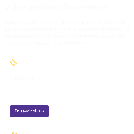
votre gestion d'inventaire
Supy vous offre tout ce dont vous avez besoin pour
gérer vos opérations en arrière-salle de manière plus
intelligente, plus rapide et parfaitement connectée
— le tout sur une seule plateforme.

Intégrations
Centralisez vos données et vos systèmes pour suivre vos
stocks, leur emplacement et leurs coûts en temps réel.
En savoir plus
