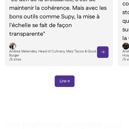
co
maintenir la cohérence. Mais avec les
st
bons outils comme Supy, la mise à
qu
l'échelle se fait de façon
su
transparente"
la
Andrea Melendez, Head of Culinary, Maiz Tacos & Good
Andy

Burger
Hosp
/
5
sites
/
5
s
Lire

Une platforme complète pour