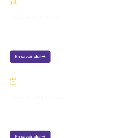

Tableaux de bord
Transformez les données opérationnelles en tableaux de bord
clairs, en alertes instantanées et en informations exploitables,
le tout conçu pour soutenir la croissance des tous vos sites.
En savoir plus


Gestion des Stocks
Surveillez vos stocks sur tous vos sites, suivez les quantités et
les coûts, et prenez des décisions éclairées grâce aux
informations en temps réel.
En savoir plus
