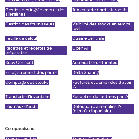
Prévisions des ventes par IA
Commandes et achats
Gestion des ingrédients et des
Tableaux de bord interactifs
allergènes
Gestion des fournisseurs
Visibilité des stocks en temps
réel
Feuille de calcul
Cuisine centrale
Recettes et recettes de
Open API
préparation
Supy Connect
Autorisations et limites
Enregistrement des pertes
Delta Sharing
Comptage des stocks
Factures et demandes d'avoir
IA
Transferts d'inventaire
Réception de factures par IA
Journaux d'audit
Détection d'anomalies IA
(bientôt disponible)
Comparaisons