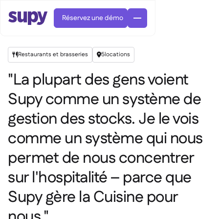
Réservez une démo
Restaurants et brasseries
5
locations


"La plupart des gens voient
Supy comme un système de
gestion des stocks. Je le vois
Commandes et achats

Gestion des fournisseurs

comme un système qui nous
Cuisine centrale

Gastronomique

EN
permet de nous concentrer
Blog
Supy Connect


Restauration rapide

AR
Autorisations et limites

Restaurants et brasseries

FR
sur l'hospitalité – parce que
Fiches pratiques et webinaires

Factures et demandes d'avoir IA

À propos
DE
Bars et Cafés


Supy gère la Cuisine pour
Réception de factures par IA
繁體

Podcast
Cuisine centrale


AU
Carrières

Bars et bistrots

nous."
Succes Story
