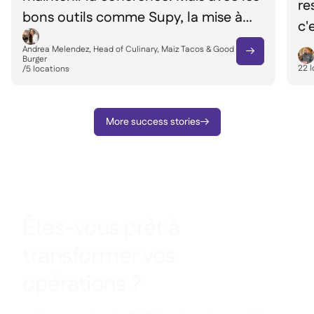
re
bons outils comme Supy, la mise à
c'
l'échelle se fait de façon
fo
Andrea Melendez, Head of Culinary, Maiz Tacos & Good

transparente"
Burger
ch
22
l
/
5
locations
More success stories

Êtes-vous prêt à
transformer vos
opérations ?