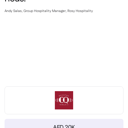
Nous contacter

Outils gratuits

Andy Salas, Group Hospitality Manager, Rosy Hospitality
Gestion des ingrédients et des allergènes

Comparatifs

Visibilité des stocks en temps réel

Recettes et recettes de préparation

Enregistrement des pertes

Comptage des stocks

Transferts d'inventaire

Journaux d'audit

Détection d'anomalies IA (bientôt

disponible)
Prévisions des ventes par IA

Tableaux de bord interactifs

Feuille de calcul

Open API
AED 20K
