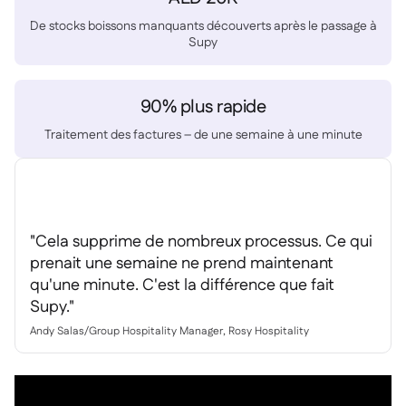
Delta Sharing

De stocks boissons manquants découverts après le passage à
Supy
90% plus rapide
Logiciel de Caisse

Traitement des factures – de une semaine à une minute
Accounting

ERP

Agrégateurs

Partenariats

"Cela supprime de nombreux processus. Ce qui
Implementation
prenait une semaine ne prend maintenant

qu'une minute. C'est la différence que fait
Supy."
Andy Salas
/
Group Hospitality Manager, Rosy Hospitality