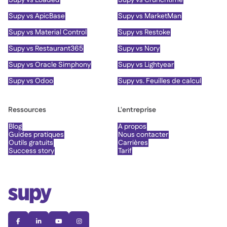
Supy vs Loaded
Supy vs Crunchtime
Supy vs ApicBase
Supy vs MarketMan
Supy vs Material Control
Supy vs Restoke
Supy vs Restaurant365
Supy vs Nory
Supy vs Oracle Simphony
Supy vs Lightyear
Supy vs Odoo
Supy vs. Feuilles de calcul
Ressources
L'entreprise
Blog
À propos
Guides pratiques
Nous contacter
Outils gratuits
Carrières
Success story
Tarif



