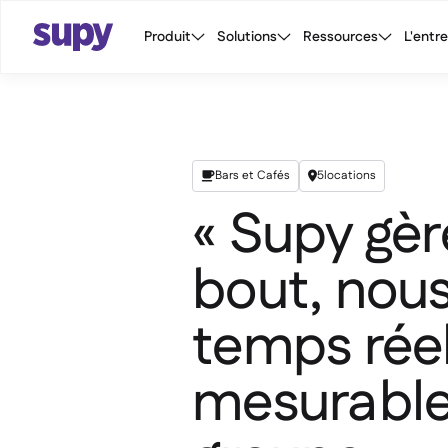
Produit
Solutions
Ressources
L'entr
Bars et Cafés
5
locations


« Supy gèr
bout, nous
temps rée
mesurable