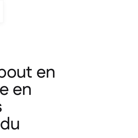
 bout en
le en
s
 du