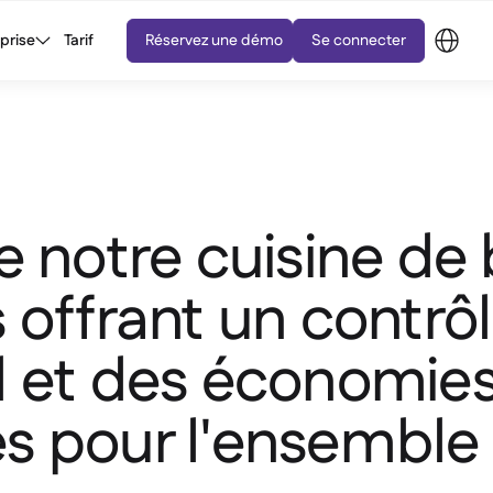
eprise
Tarif
Réservez une démo
Se connecter
e notre cuisine de
 offrant un contrô
l et des économie
s pour l'ensemble