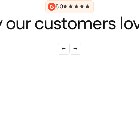
5.0
 our customers lov

