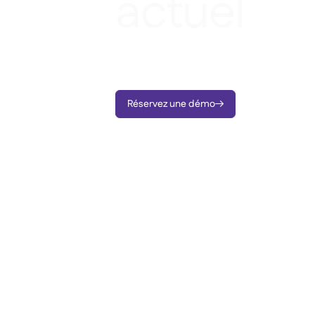
actuel
Connectez Supy à vos outils en quel
Réservez une démo
