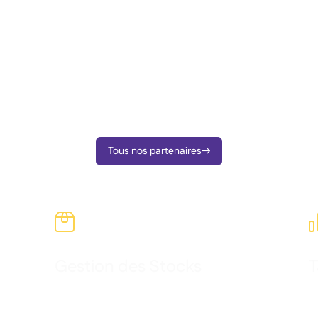
Tous nos partenaires


Gestion des Stocks
T
ez
Surveillez vos stocks sur tous vos sites, suivez
Tr
les quantités et les coûts, et prenez des
ta