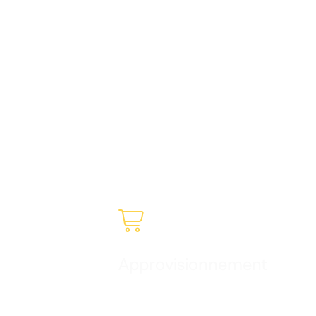

Approvisionnement
Gérez vos achats en toute fluidité, compren
vos dépenses et profitez d’une visibilité