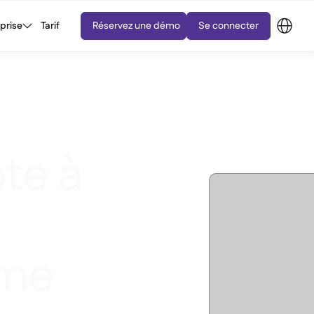
eprise
Tarif
Réservez une démo
Se connecter
te à
ème