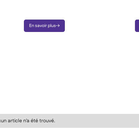
décisions éclairées grâce aux informations en
et
temps réel.
po
En savoir plus

un article n'a été trouvé.