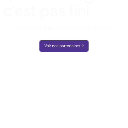
 c'est pas fini
Connectez Supy à tous vos outils préférés
Voir nos partenaires
