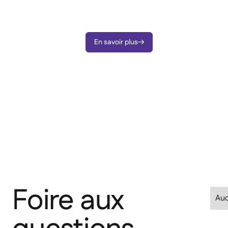
complète sur les commandes et l’activité de
vos fournisseurs en temps réel.
En savoir plus

Foire aux
Auc