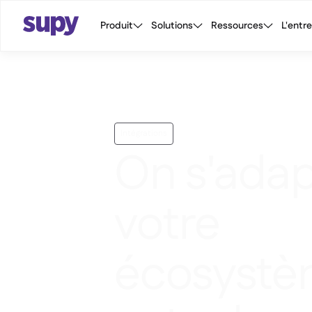
Produit
Solutions
Ressources
L'entr
Intégrations
On s'adap
votre
écosyst