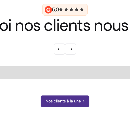
5,0
i nos clients nou


Nos clients à la une
