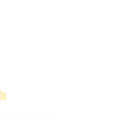

ableaux de bord
ansformez les données opérationnelles en
bleaux de bord clairs, en alertes instantanées