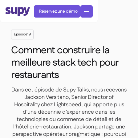
Réservez une démo
Episode
19
Comment construire la
meilleure stack tech pour
restaurants
Commandes et achats

Gestion des fournisseurs

Cuisine centrale
Dans cet épisode de Supy Talks, nous recevons

Gastronomique

EN
Blog
Jackson Versitano, Senior Director of
Supy Connect


Restauration rapide

AR
Hospitality chez Lightspeed, qui apporte plus
Autorisations et limites

Restaurants et brasseries

FR
Fiches pratiques et webinaires

d’une décennie d’expérience dans les
Factures et demandes d'avoir IA

À propos
DE
Bars et Cafés


technologies du commerce de détail et de
Réception de factures par IA
繁體

Podcast
Cuisine centrale


AU
l’hôtellerie-restauration. Jackson partage une
Carrières

Bars et bistrots

perspective opérateur pragmatique : pourquoi
Succes Story
