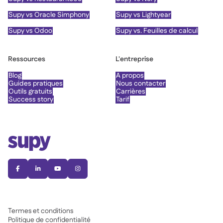
Supy vs Oracle Simphony
Supy vs Lightyear
Supy vs Odoo
Supy vs. Feuilles de calcul
Ressources
L'entreprise
Blog
À propos
Guides pratiques
Nous contacter
Outils gratuits
Carrières
Success story
Tarif




Termes et conditions
Politique de confidentialité