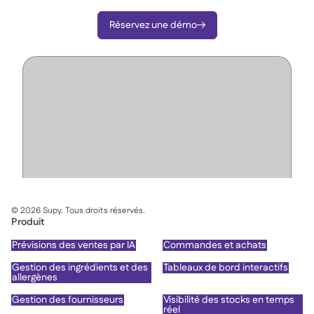
Réservez une démo

©
2026
Supy. Tous droits réservés.
Produit
Prévisions des ventes par IA
Commandes et achats
Gestion des ingrédients et des
Tableaux de bord interactifs
allergènes
Gestion des fournisseurs
Visibilité des stocks en temps
réel