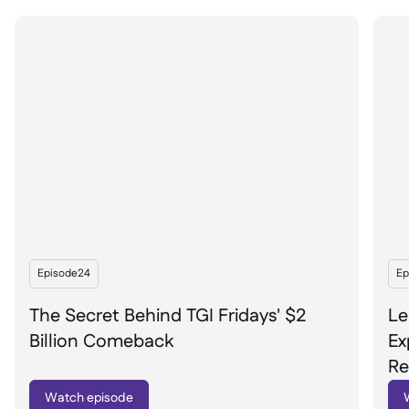
Episode
24
Ep
The Secret Behind TGI Fridays' $2
Le
Billion Comeback
Ex
Re
Watch episode