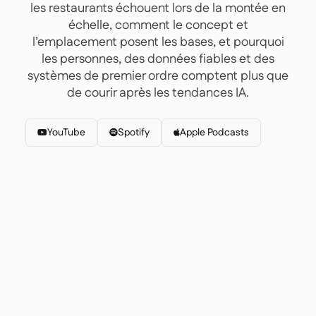
Nous contacter

les restaurants échouent lors de la montée en
Outils gratuits
échelle, comment le concept et

l’emplacement posent les bases, et pourquoi
Gestion des ingrédients et des allergènes

Comparatifs

les personnes, des données fiables et des
Visibilité des stocks en temps réel

systèmes de premier ordre comptent plus que
Recettes et recettes de préparation

de courir après les tendances IA.
Enregistrement des pertes

Comptage des stocks

Transferts d'inventaire
YouTube
Spotify
Apple Podcasts




Journaux d'audit

Détection d'anomalies IA (bientôt

disponible)
Prévisions des ventes par IA

Tableaux de bord interactifs

Feuille de calcul

Open API
