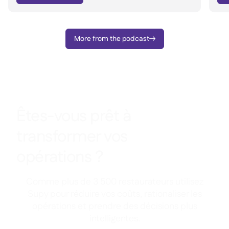
More from the podcast

Êtes-vous prêt à
transformer vos
opérations ?
Comme plus de 3 500 restaurateurs utilisez
Supy pour réduire vos coûts, rationaliser les
opérations et prendre des décisions plus
intelligentes.