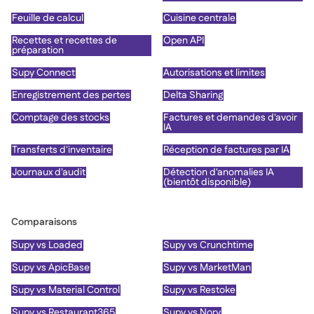
Feuille de calcul
Cuisine centrale
Recettes et recettes de
Open API
préparation
Supy Connect
Autorisations et limites
Enregistrement des pertes
Delta Sharing
Comptage des stocks
Factures et demandes d'avoir
IA
Transferts d'inventaire
Réception de factures par IA
Journaux d'audit
Détection d'anomalies IA
(bientôt disponible)
Comparaisons
Supy vs Loaded
Supy vs Crunchtime
Supy vs ApicBase
Supy vs MarketMan
Supy vs Material Control
Supy vs Restoke
Supy vs Restaurant365
Supy vs Nory