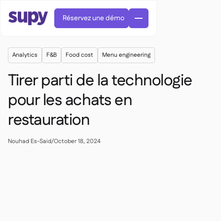
Réservez une démo
Analytics
F&B
Food cost
Menu engineering
Tirer parti de la technologie
pour les achats en
restauration
Commandes et achats

Gestion des fournisseurs

Cuisine centrale
Nouhad Es-Said
/
October 18, 2024

Gastronomique

EN
Blog
Supy Connect


Restauration rapide

AR
Autorisations et limites

Restaurants et brasseries

FR
Fiches pratiques et webinaires

Factures et demandes d'avoir IA

À propos
DE
Bars et Cafés


Réception de factures par IA
繁體

Podcast
Cuisine centrale


AU
Carrières

Bars et bistrots

Succes Story
