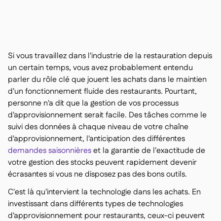
Nous contacter

Outils gratuits

Gestion des ingrédients et des allergènes

Comparatifs

Visibilité des stocks en temps réel

Recettes et recettes de préparation
Si vous travaillez dans l'industrie de la restauration depuis

Enregistrement des pertes
un certain temps, vous avez probablement entendu

parler du rôle clé que jouent les achats dans le maintien
Comptage des stocks

d'un fonctionnement fluide des restaurants. Pourtant,
Transferts d'inventaire

personne n'a dit que la gestion de vos processus
Journaux d'audit

d'approvisionnement serait facile. Des tâches comme le
Détection d'anomalies IA (bientôt

disponible)
suivi des données à chaque niveau de votre chaîne
d'approvisionnement, l'anticipation des différentes
demandes saisonnières
et la garantie de l'exactitude de
votre gestion des stocks peuvent rapidement devenir
écrasantes si vous ne disposez pas des bons outils.
Prévisions des ventes par IA

C'est là qu'intervient la technologie dans les achats. En
Tableaux de bord interactifs

investissant dans différents types de technologies
Feuille de calcul

d'approvisionnement pour restaurants, ceux-ci peuvent
Open API
