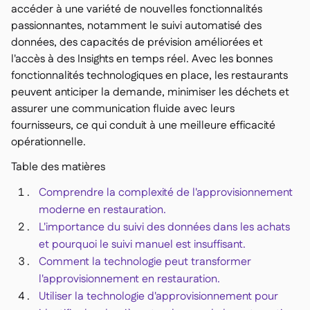
accéder à une variété de nouvelles fonctionnalités
Delta Sharing

passionnantes, notamment le suivi automatisé des
données, des capacités de prévision améliorées et
l'accès à des Insights en temps réel. Avec les bonnes
fonctionnalités technologiques en place, les restaurants
peuvent anticiper la demande, minimiser les déchets et
Logiciel de Caisse

assurer une communication fluide avec leurs
Accounting

fournisseurs, ce qui conduit à une meilleure efficacité
ERP

opérationnelle.
Agrégateurs

Table des matières
Partenariats

Comprendre la complexité de l'approvisionnement
Implementation

moderne en restauration.
L'importance du suivi des données dans les achats
et pourquoi le suivi manuel est insuffisant.
Comment la technologie peut transformer
l'approvisionnement en restauration.
Utiliser la technologie d'approvisionnement pour