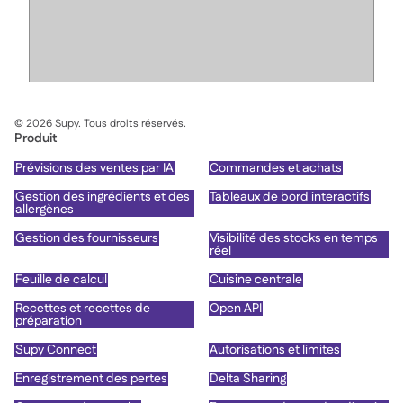
©
2026
Supy. Tous droits réservés.
Produit
Prévisions des ventes par IA
Commandes et achats
Gestion des ingrédients et des
Tableaux de bord interactifs
allergènes
Gestion des fournisseurs
Visibilité des stocks en temps
réel
Feuille de calcul
Cuisine centrale
Recettes et recettes de
Open API
préparation
Supy Connect
Autorisations et limites
Enregistrement des pertes
Delta Sharing