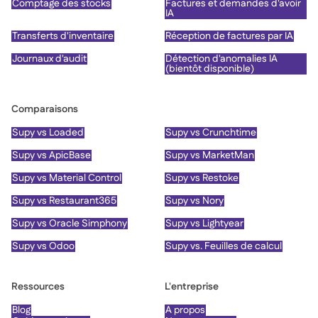
Comptage des stocks
Factures et demandes d'avoir
IA
Transferts d'inventaire
Réception de factures par IA
Journaux d'audit
Détection d'anomalies IA
(bientôt disponible)
Comparaisons
Supy vs Loaded
Supy vs Crunchtime
Supy vs ApicBase
Supy vs MarketMan
Supy vs Material Control
Supy vs Restoke
Supy vs Restaurant365
Supy vs Nory
Supy vs Oracle Simphony
Supy vs Lightyear
Supy vs Odoo
Supy vs. Feuilles de calcul
Ressources
L'entreprise
Blog
À propos