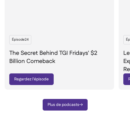
Épisode
24
Ép
The Secret Behind TGI Fridays' $2
Le
Billion Comeback
Ex
Re
Regardez l'épisode
Plus de podcasts
