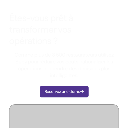
Êtes-vous prêt à
transformer vos
opérations ?
Comme plus de 3 500 restaurateurs utilisez
Supy pour réduire vos coûts, rationaliser les
opérations et prendre des décisions plus
intelligentes.
Réservez une démo
