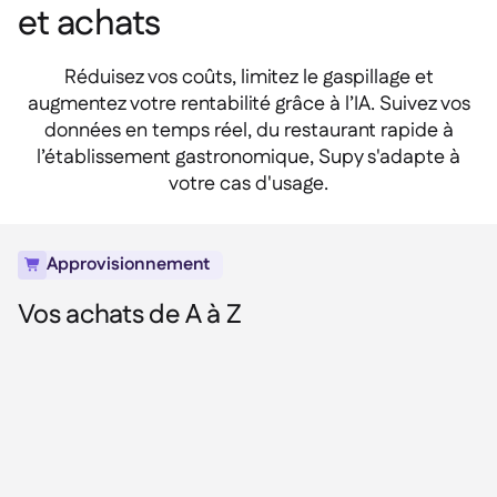
et achats
Delta Sharing

Réduisez vos coûts, limitez le gaspillage et
augmentez votre rentabilité grâce à l’IA. Suivez vos
données en temps réel, du restaurant rapide à
Logiciel de Caisse

l’établissement gastronomique, Supy s'adapte à
Accounting

votre cas d'usage.
ERP

Agrégateurs

Approvisionnement

Partenariats

Vos achats de A à Z
Implementation
