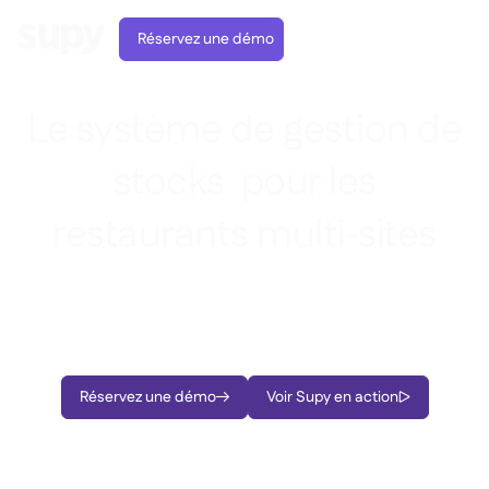
Réservez une démo
Le système de gestion de
stocks pour les
restaurants multi‑sites
Commandes et achats

Achats intelligents, inventaires optimisés et
Gestion des fournisseurs

décisions stratégiques basées sur vos données, en
Cuisine centrale

Gastronomique

EN
temps réel.
Blog
Supy Connect


Restauration rapide

AR
Autorisations et limites

Restaurants et brasseries

FR
Fiches pratiques et webinaires

Réservez une démo
Voir Supy en action
Factures et demandes d'avoir IA



À propos
DE
Bars et Cafés


Réception de factures par IA
繁體

Podcast
Cuisine centrale


AU
Carrières

Bars et bistrots

Succes Story
