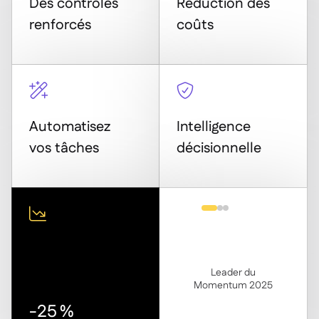
Des contrôles
Réduction des
renforcés
coûts


Automatisez
Intelligence
vos tâches
décisionnelle

Leader du
Très performant en
Momentum 2025
2025
-25 %