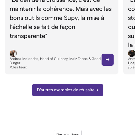
maintenir la cohérence. Mais avec les
co
bons outils comme Supy, la mise à
st
l'échelle se fait de façon
qu
transparente"
su
la
Andrea Melendez, Head of Culinary, Maiz Tacos & Good
Andy

Burger
Hosp
/
5
les lieux
/
5
le
D'autres exemples de réussite

Des solutions