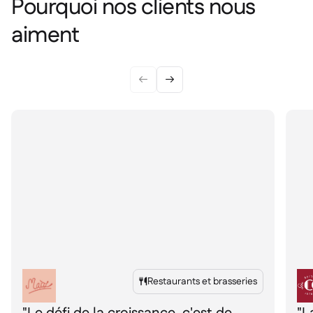
Pourquoi nos clients nous
aiment


Restaurants et brasseries

"Le défi de la croissance, c'est de
"L