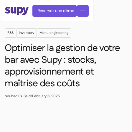
Réservez une démo
F&B
Inventory
Menu engineering
Optimiser la gestion de votre
bar avec Supy : stocks,
approvisionnement et
Commandes et achats

Gestion des fournisseurs

maîtrise des coûts
Cuisine centrale

Gastronomique

EN
Blog
Supy Connect


Restauration rapide

AR
Nouhad Es-Said
/
February 6, 2025
Autorisations et limites

Restaurants et brasseries

FR
Fiches pratiques et webinaires

Factures et demandes d'avoir IA

À propos
DE
Bars et Cafés


Réception de factures par IA
繁體

Podcast
Cuisine centrale


AU
Carrières

Bars et bistrots

Succes Story
