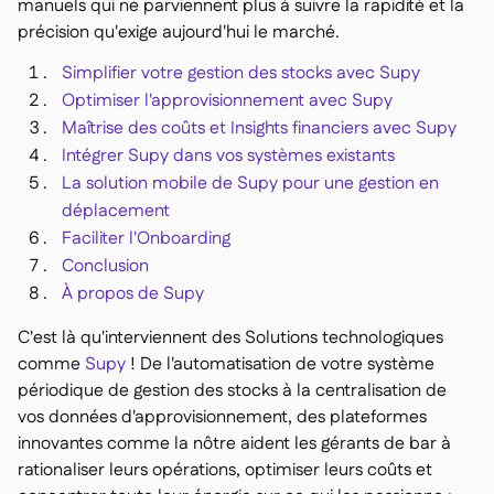
manuels qui ne parviennent plus à suivre la rapidité et la
Delta Sharing

précision qu'exige aujourd'hui le marché.
Simplifier votre gestion des stocks avec Supy
Optimiser l'approvisionnement avec Supy
Maîtrise des coûts et Insights financiers avec Supy
Logiciel de Caisse

Intégrer Supy dans vos systèmes existants
Accounting

La solution mobile de Supy pour une gestion en
ERP

déplacement
Agrégateurs

Faciliter l'Onboarding
Conclusion
Partenariats

À propos de Supy
Implementation

C'est là qu'interviennent des Solutions technologiques
comme
Supy
! De l'automatisation de votre système
périodique de gestion des stocks à la centralisation de
vos données d'approvisionnement, des plateformes
innovantes comme la nôtre aident les gérants de bar à
rationaliser leurs opérations, optimiser leurs coûts et