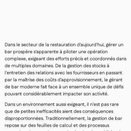
Nous contacter

Outils gratuits

Gestion des ingrédients et des allergènes

Comparatifs

Visibilité des stocks en temps réel

Recettes et recettes de préparation

Enregistrement des pertes

Dans le secteur de la restauration d'aujourd'hui, gérer un
Comptage des stocks

bar prospère s'apparente à piloter une opération
Transferts d'inventaire

complexe, exigeant des efforts précis et coordonnés dans
Journaux d'audit

de multiples domaines. De la gestion des stocks à
Détection d'anomalies IA (bientôt

l'entretien des relations avec les fournisseurs en passant
disponible)
par la maîtrise des coûts d'approvisionnement, le gérant
de bar moderne fait face à un ensemble unique de défis
pouvant considérablement impacter son activité.
Dans un environnement aussi exigeant, il n'est pas rare
Prévisions des ventes par IA

que de petites inefficacités aient des conséquences
Tableaux de bord interactifs

disproportionnées. Traditionnellement, la gestion de bar
Feuille de calcul

repose sur des feuilles de calcul et des processus
Open API
