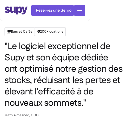
Réservez une démo
Bars et Cafés
200+
locations


"Le logiciel exceptionnel de
Supy et son équipe dédiée
ont optimisé notre gestion des
Commandes et achats

Gestion des fournisseurs

stocks, réduisant les pertes et
Cuisine centrale

Gastronomique

EN
élevant l'efficacité à de
Blog
Supy Connect


Restauration rapide

AR
Autorisations et limites

Restaurants et brasseries

FR
nouveaux sommets."
Fiches pratiques et webinaires

Factures et demandes d'avoir IA

À propos
DE
Bars et Cafés


Réception de factures par IA
繁體

Podcast
Cuisine centrale


AU
Mazn Almesned, COO
Carrières

Bars et bistrots

Succes Story
