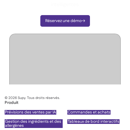
intelligentes.
Réservez une démo

©
2026
Supy. Tous droits réservés.
Produit
Prévisions des ventes par IA
Commandes et achats
Gestion des ingrédients et des
Tableaux de bord interactifs
allergènes