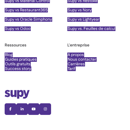
Supy vs Material Control
Supy vs Restoke
Supy vs Restaurant365
Supy vs Nory
Supy vs Oracle Simphony
Supy vs Lightyear
Supy vs Odoo
Supy vs. Feuilles de calcul
Ressources
L'entreprise
Blog
À propos
Guides pratiques
Nous contacter
Outils gratuits
Carrières
Success story
Tarif



