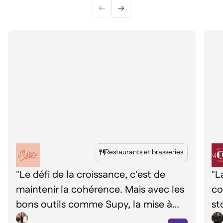


Restaurants et brasseries

"Le défi de la croissance, c'est de
"L
maintenir la cohérence. Mais avec les
co
bons outils comme Supy, la mise à
st
l'échelle se fait de façon
qu