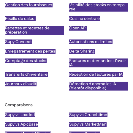
Gestion des fournisseurs
Visibilité des stocks en temps
réel
Feuille de calcul
Cuisine centrale
Recettes et recettes de
Open API
préparation
Supy Connect
Autorisations et limites
Enregistrement des pertes
Delta Sharing
Comptage des stocks
Factures et demandes d'avoir
IA
Transferts d'inventaire
Réception de factures par IA
Journaux d'audit
Détection d'anomalies IA
(bientôt disponible)
Comparaisons
Supy vs Loaded
Supy vs Crunchtime
Supy vs ApicBase
Supy vs MarketMan