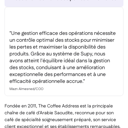
Delta Sharing

"Une gestion efficace des opérations nécessite
Logiciel de Caisse

un contrôle optimal des stocks pour minimiser
Accounting
les pertes et maximiser la disponibilité des

ERP
produits. Grâce au système de Supy, nous

avons atteint l'équilibre idéal dans la gestion
Agrégateurs

des stocks, conduisant à une amélioration
Partenariats

exceptionnelle des performances et à une
efficacité opérationnelle accrue."
Implementation

Mazn Almesned
/
COO
Fondée en 2011, The Coffee Address est la principale
chaîne de café d'Arabie Saoudite, reconnue pour son
café de spécialité soigneusement préparé, son service
client exceptionnel et ses établissements remarquables.