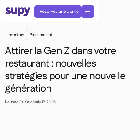
Réservez une démo
Inventory
Procurement
Attirer la Gen Z dans votre
restaurant : nouvelles
stratégies pour une nouvelle
Commandes et achats

Gestion des fournisseurs

génération
Cuisine centrale

Gastronomique

EN
Blog
Supy Connect


Restauration rapide

AR
Nouhad Es-Said
/
July 17, 2025
Autorisations et limites

Restaurants et brasseries

FR
Fiches pratiques et webinaires

Factures et demandes d'avoir IA

À propos
DE
Bars et Cafés


Réception de factures par IA
繁體

Podcast
Cuisine centrale


AU
Carrières

Bars et bistrots

Succes Story
