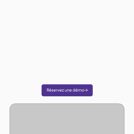
Êtes-vous prêt à
transformer vos
opérations ?
Comme plus de 3 500 restaurateurs utilisez
Supy pour réduire vos coûts, rationaliser les
opérations et prendre des décisions plus
intelligentes.
Réservez une démo
