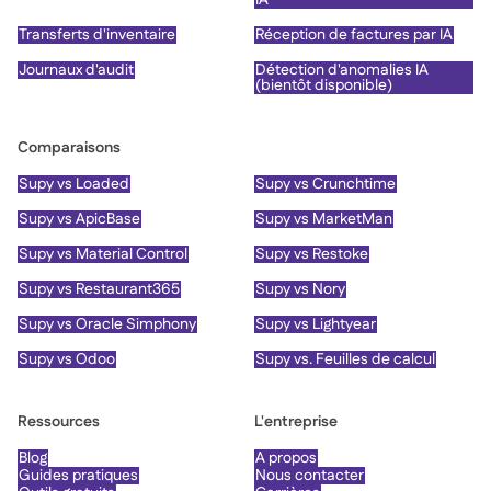
Transferts d'inventaire
Réception de factures par IA
Journaux d'audit
Détection d'anomalies IA
(bientôt disponible)
Comparaisons
Supy vs Loaded
Supy vs Crunchtime
Supy vs ApicBase
Supy vs MarketMan
Supy vs Material Control
Supy vs Restoke
Supy vs Restaurant365
Supy vs Nory
Supy vs Oracle Simphony
Supy vs Lightyear
Supy vs Odoo
Supy vs. Feuilles de calcul
Ressources
L'entreprise
Blog
À propos
Guides pratiques
Nous contacter