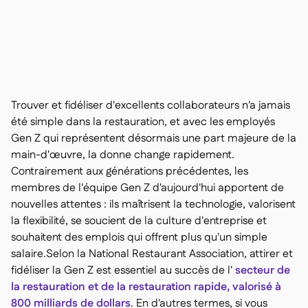
Nous contacter

Outils gratuits

Gestion des ingrédients et des allergènes

Comparatifs

Visibilité des stocks en temps réel

Recettes et recettes de préparation

Enregistrement des pertes

Trouver et fidéliser d'excellents collaborateurs n'a jamais
Comptage des stocks

été simple dans la restauration, et avec les employés
Transferts d'inventaire

Gen Z qui représentent désormais une part majeure de la
Journaux d'audit

main-d'œuvre, la donne change rapidement.
Détection d'anomalies IA (bientôt

Contrairement aux générations précédentes, les
disponible)
membres de l'équipe Gen Z d'aujourd'hui apportent de
nouvelles attentes : ils maîtrisent la technologie, valorisent
la flexibilité, se soucient de la culture d'entreprise et
souhaitent des emplois qui offrent plus qu'un simple
Prévisions des ventes par IA

salaire.Selon la National Restaurant Association, attirer et
Tableaux de bord interactifs
fidéliser la Gen Z est essentiel au succès de l'
secteur de

Feuille de calcul
la restauration et de la restauration rapide, valorisé à

800 milliards de dollars
. En d'autres termes, si vous
Open API
