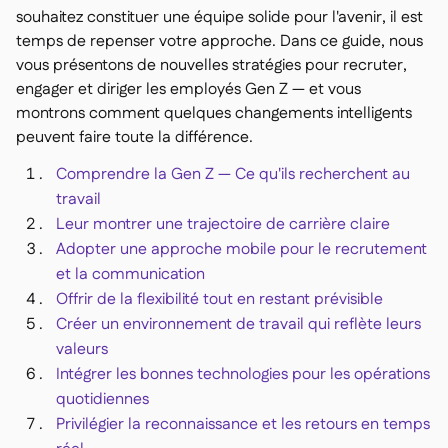
souhaitez constituer une équipe solide pour l'avenir, il est
Delta Sharing

temps de repenser votre approche. Dans ce guide, nous
vous présentons de nouvelles stratégies pour recruter,
engager et diriger les employés Gen Z — et vous
montrons comment quelques changements intelligents
Logiciel de Caisse
peuvent faire toute la différence.

Accounting

Comprendre la Gen Z — Ce qu'ils recherchent au
ERP

travail
Agrégateurs

Leur montrer une trajectoire de carrière claire
Adopter une approche mobile pour le recrutement
Partenariats

et la communication
Implementation

Offrir de la flexibilité tout en restant prévisible
Créer un environnement de travail qui reflète leurs
valeurs
Intégrer les bonnes technologies pour les opérations
quotidiennes
Privilégier la reconnaissance et les retours en temps