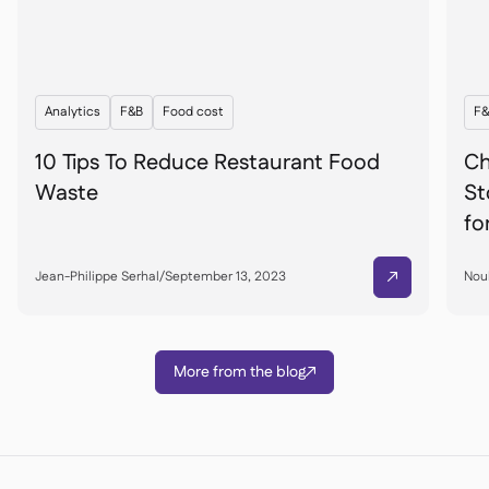
Analytics
F&B
Food cost
F&
10 Tips To Reduce Restaurant Food
Ch
Waste
St
fo
Jean-Philippe Serhal
/
September 13, 2023
Nou

More from the blog
