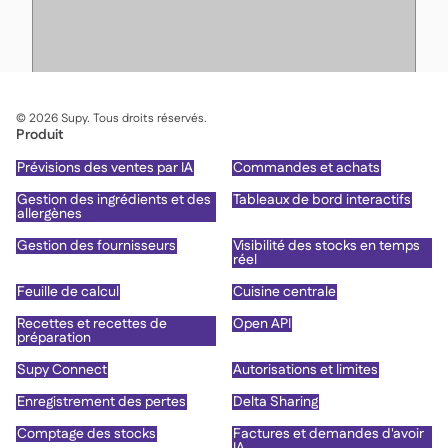
©
2026
Supy. Tous droits réservés.
Produit
Prévisions des ventes par IA
Commandes et achats
Gestion des ingrédients et des
Tableaux de bord interactifs
allergènes
Gestion des fournisseurs
Visibilité des stocks en temps
réel
Feuille de calcul
Cuisine centrale
Recettes et recettes de
Open API
préparation
Supy Connect
Autorisations et limites
Enregistrement des pertes
Delta Sharing
Comptage des stocks
Factures et demandes d'avoir
IA