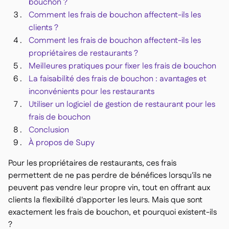
bouchon ?
Delta Sharing

Comment les frais de bouchon affectent-ils les
clients ?
Comment les frais de bouchon affectent-ils les
propriétaires de restaurants ?
Meilleures pratiques pour fixer les frais de bouchon
Logiciel de Caisse

La faisabilité des frais de bouchon : avantages et
Accounting

inconvénients pour les restaurants
ERP

Utiliser un logiciel de gestion de restaurant pour les
Agrégateurs

frais de bouchon
Partenariats

Conclusion
À propos de Supy
Implementation

Pour les propriétaires de restaurants, ces frais
permettent de ne pas perdre de bénéfices lorsqu'ils ne
peuvent pas vendre leur propre vin, tout en offrant aux
clients la flexibilité d'apporter les leurs. Mais que sont
exactement les frais de bouchon, et pourquoi existent-ils
?