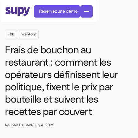
Réservez une démo
F&B
Inventory
Frais de bouchon au
restaurant : comment les
opérateurs définissent leur
Commandes et achats

Gestion des fournisseurs

politique, fixent le prix par
Cuisine centrale

Gastronomique

EN
bouteille et suivent les
Blog
Supy Connect


Restauration rapide

AR
Autorisations et limites

Restaurants et brasseries

FR
recettes par couvert
Fiches pratiques et webinaires

Factures et demandes d'avoir IA

À propos
DE
Bars et Cafés


Réception de factures par IA
繁體

Podcast
Cuisine centrale


AU
Nouhad Es-Said
/
July 4, 2025
Carrières

Bars et bistrots

Succes Story
