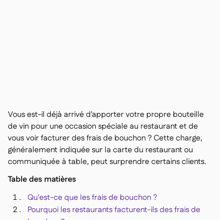
Nous contacter

Outils gratuits

Gestion des ingrédients et des allergènes

Comparatifs

Visibilité des stocks en temps réel

Recettes et recettes de préparation

Enregistrement des pertes

Comptage des stocks

Transferts d'inventaire

Journaux d'audit

Vous est-il déjà arrivé d'apporter votre propre bouteille
Détection d'anomalies IA (bientôt

disponible)
de vin pour une occasion spéciale au restaurant et de
vous voir facturer des frais de bouchon ? Cette charge,
généralement indiquée sur la carte du restaurant ou
communiquée à table, peut surprendre certains clients.
Prévisions des ventes par IA
Table des matières

Tableaux de bord interactifs

Qu'est-ce que les frais de bouchon ?
Feuille de calcul

Pourquoi les restaurants facturent-ils des frais de
Open API
