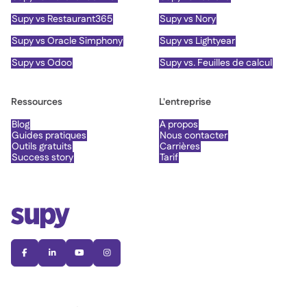
Supy vs Restaurant365
Supy vs Nory
Supy vs Oracle Simphony
Supy vs Lightyear
Supy vs Odoo
Supy vs. Feuilles de calcul
Ressources
L'entreprise
Blog
À propos
Guides pratiques
Nous contacter
Outils gratuits
Carrières
Success story
Tarif



