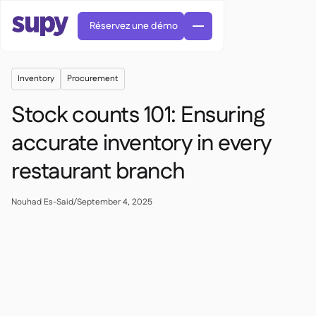
Réservez une démo
Inventory
Procurement
Stock counts 101: Ensuring
accurate inventory in every
restaurant branch
Commandes et achats

Gestion des fournisseurs

Cuisine centrale
Nouhad Es-Said
/
September 4, 2025

Gastronomique

EN
Blog
Supy Connect


Restauration rapide

AR
Autorisations et limites

Restaurants et brasseries

FR
Fiches pratiques et webinaires

Factures et demandes d'avoir IA

À propos
DE
Bars et Cafés


Réception de factures par IA
繁體

Podcast
Cuisine centrale


AU
Carrières

Bars et bistrots

Succes Story
