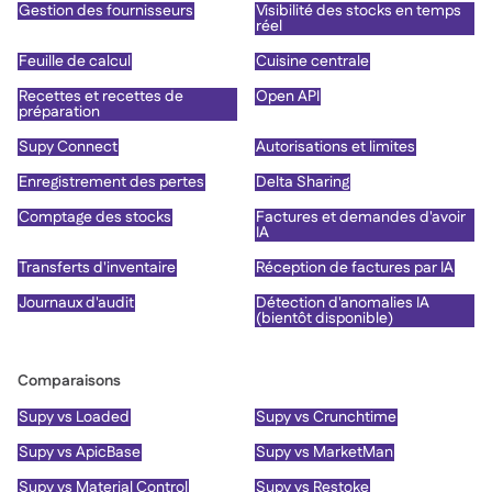
Gestion des fournisseurs
Visibilité des stocks en temps
réel
Feuille de calcul
Cuisine centrale
Recettes et recettes de
Open API
préparation
Supy Connect
Autorisations et limites
Enregistrement des pertes
Delta Sharing
Comptage des stocks
Factures et demandes d'avoir
IA
Transferts d'inventaire
Réception de factures par IA
Journaux d'audit
Détection d'anomalies IA
(bientôt disponible)
Comparaisons
Supy vs Loaded
Supy vs Crunchtime
Supy vs ApicBase
Supy vs MarketMan
Supy vs Material Control
Supy vs Restoke