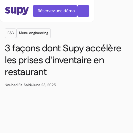
Réservez une démo
F&B
Menu engineering
3 façons dont Supy accélère
les prises d'inventaire en
restaurant
Commandes et achats

Gestion des fournisseurs

Cuisine centrale
Nouhad Es-Said
/
June 23, 2025

Gastronomique

EN
Blog
Supy Connect


Restauration rapide

AR
Autorisations et limites

Restaurants et brasseries

FR
Fiches pratiques et webinaires

Factures et demandes d'avoir IA

À propos
DE
Bars et Cafés


Réception de factures par IA
繁體

Podcast
Cuisine centrale


AU
Carrières

Bars et bistrots

Succes Story
