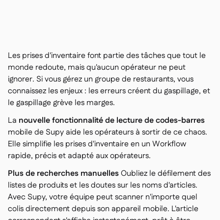
Nous contacter

Outils gratuits

Gestion des ingrédients et des allergènes

Comparatifs

Visibilité des stocks en temps réel

Recettes et recettes de préparation
Les prises d'inventaire font partie des tâches que tout le

Enregistrement des pertes
monde redoute, mais qu'aucun opérateur ne peut

ignorer. Si vous gérez un groupe de restaurants, vous
Comptage des stocks

connaissez les enjeux : les erreurs créent du gaspillage, et
Transferts d'inventaire

le gaspillage grève les marges.
Journaux d'audit

Détection d'anomalies IA (bientôt
La
nouvelle fonctionnalité de lecture de codes-barres

disponible)
mobile de Supy aide les opérateurs à sortir de ce chaos.
Elle simplifie les prises d'inventaire en un Workflow
rapide, précis et adapté aux opérateurs.
Plus de recherches manuelles
Oubliez le défilement des
Prévisions des ventes par IA

listes de produits et les doutes sur les noms d'articles.
Tableaux de bord interactifs

Avec Supy, votre équipe peut scanner n'importe quel
Feuille de calcul

colis directement depuis son appareil mobile. L'article
Open API
