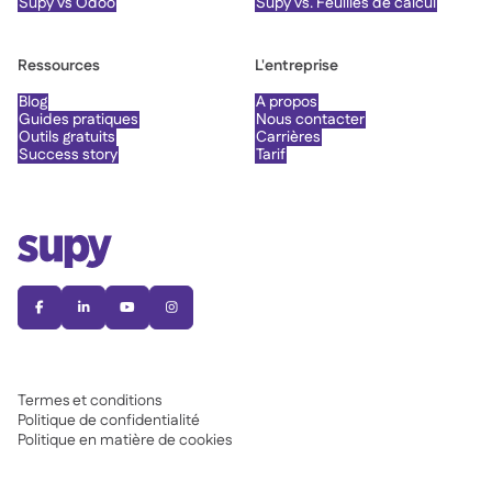
Supy vs Odoo
Supy vs. Feuilles de calcul
Ressources
L'entreprise
Blog
À propos
Guides pratiques
Nous contacter
Outils gratuits
Carrières
Success story
Tarif




Termes et conditions
Politique de confidentialité
Politique en matière de cookies