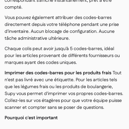
correspondant s'affiche instantanément, prêt à être
Delta Sharing

compté.
Vous pouvez également attribuer des codes-barres
directement depuis votre téléphone pendant une prise
d'inventaire. Aucun blocage de configuration. Aucune
tâche administrative ultérieure.
Logiciel de Caisse

Accounting

Chaque colis peut avoir jusqu'à 5 codes-barres, idéal
ERP

pour les articles provenant de différents fournisseurs ou
Agrégateurs

marques ayant des codes uniques.
Partenariats
Imprimer des codes-barres pour les produits frais
Tout

n'est pas livré avec une étiquette. Pour les articles tels
Implementation

que les légumes frais ou les produits de boulangerie,
Supy vous permet d'imprimer vos propres codes-barres.
Collez-les sur vos étagères pour que votre équipe puisse
scanner et compter sans se poser de questions.
Pourquoi c'est important