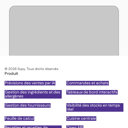
©
2026
Supy. Tous droits réservés.
Produit
Prévisions des ventes par IA
Commandes et achats
Gestion des ingrédients et des
Tableaux de bord interactifs
allergènes
Gestion des fournisseurs
Visibilité des stocks en temps
réel
Feuille de calcul
Cuisine centrale
Recettes et recettes de
Open API