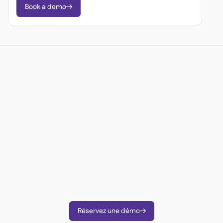
Book a demo

Êtes-vous prêt à
transformer vos
opérations ?
Comme plus de 3 500 restaurateurs utilisez
Supy pour réduire vos coûts, rationaliser les
opérations et prendre des décisions plus
intelligentes.
Réservez une démo
