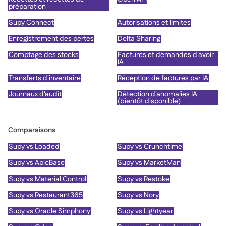
préparation
Supy Connect
Autorisations et limites
Enregistrement des pertes
Delta Sharing
Comptage des stocks
Factures et demandes d'avoir
IA
Transferts d'inventaire
Réception de factures par IA
Journaux d'audit
Détection d'anomalies IA
(bientôt disponible)
Comparaisons
Supy vs Loaded
Supy vs Crunchtime
Supy vs ApicBase
Supy vs MarketMan
Supy vs Material Control
Supy vs Restoke
Supy vs Restaurant365
Supy vs Nory
Supy vs Oracle Simphony
Supy vs Lightyear