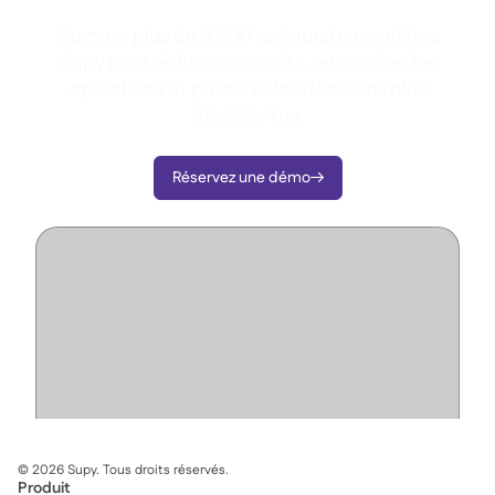
Comme plus de 3 500 restaurateurs utilisez
Supy pour réduire vos coûts, rationaliser les
opérations et prendre des décisions plus
intelligentes.
Réservez une démo

©
2026
Supy. Tous droits réservés.
Produit