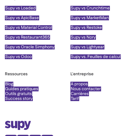
Supy vs Loaded
Supy vs Crunchtime
Supy vs ApicBase
Supy vs MarketMan
Supy vs Material Control
Supy vs Restoke
Supy vs Restaurant365
Supy vs Nory
Supy vs Oracle Simphony
Supy vs Lightyear
Supy vs Odoo
Supy vs. Feuilles de calcul
Ressources
L'entreprise
Blog
À propos
Guides pratiques
Nous contacter
Outils gratuits
Carrières
Success story
Tarif