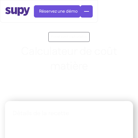
Réservez une démo
Food cost calculator
Calculateur de coût
matière
Commandes et achats

Gestion des fournisseurs

Calculez instantanément les coûts et marges de vos
Cuisine centrale
recettes

Gastronomique

EN
Blog
Supy Connect


Restauration rapide

AR
Autorisations et limites

Restaurants et brasseries

FR
Fiches pratiques et webinaires

Détails de la recette
Factures et demandes d'avoir IA

À propos
DE
Bars et Cafés


Réception de factures par IA
繁體

Podcast
Cuisine centrale


AU
Nom de l'article du menu
Carrières

Bars et bistrots

Succes Story
