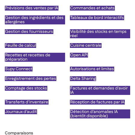
Prévisions des ventes par IA
Commandes et achats
Gestion des ingrédients et des
Tableaux de bord interactifs
allergènes
Gestion des fournisseurs
Visibilité des stocks en temps
réel
Feuille de calcul
Cuisine centrale
Recettes et recettes de
Open API
préparation
Supy Connect
Autorisations et limites
Enregistrement des pertes
Delta Sharing
Comptage des stocks
Factures et demandes d'avoir
IA
Transferts d'inventaire
Réception de factures par IA
Journaux d'audit
Détection d'anomalies IA
(bientôt disponible)
Comparaisons