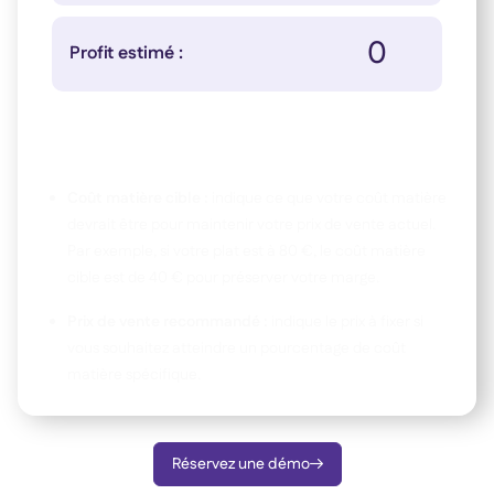
0
Profit estimé :
Utilisez le calculateur de coût matière en saisissant le coût
et la quantité de vos ingrédients. L'outil vous donne deux
résultats clés :
Coût matière cible :
indique ce que votre coût matière
devrait être pour maintenir votre prix de vente actuel.
Par exemple, si votre plat est à 80 €, le coût matière
cible est de 40 € pour préserver votre marge.
Prix de vente recommandé :
indique le prix à fixer si
vous souhaitez atteindre un pourcentage de coût
matière spécifique.
Réservez une démo
