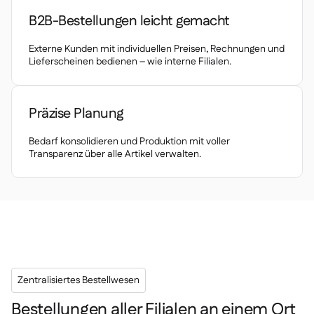
Delta Sharing

B2B-Bestellungen leicht gemacht
Externe Kunden mit individuellen Preisen, Rechnungen und
Lieferscheinen bedienen – wie interne Filialen.
Kassensystem

Präzise Planung
Buchhaltung

ERP

Bedarf konsolidieren und Produktion mit voller
Aggregatoren

Transparenz über alle Artikel verwalten.
Partnerprogramm

Implementierung

Zentralisiertes Bestellwesen
Bestellungen aller Filialen an einem Ort