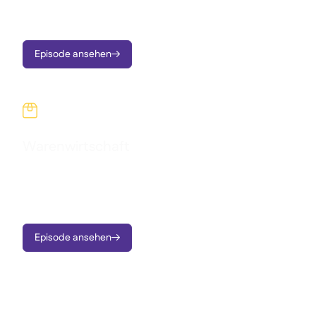
Benachrichtigungen und verwertbare Erkenntnisse
verwandeln.
Episode ansehen


Warenwirtschaft
Verschwendung reduzieren, Abweichungen stoppen und
Wareneinsatz über alle Standorte mit Echtzeit-
Warenwirtschaft kontrollieren.
Episode ansehen
