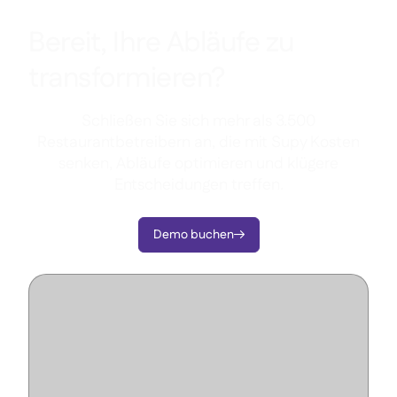
Bereit, Ihre Abläufe zu
transformieren?
Schließen Sie sich mehr als 3.500
Restaurantbetreibern an, die mit Supy Kosten
senken, Abläufe optimieren und klügere
Entscheidungen treffen.
Demo buchen
