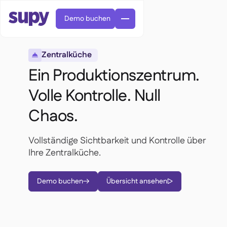
Demo buchen
Zentralküche

Ein Produktionszentrum.
Volle Kontrolle. Null
Chaos.
Bestellungen & Anfragen

Lieferantenverwaltung

Vollständige Sichtbarkeit und Kontrolle über
Zentralküche

Fine Dining

Ihre Zentralküche.
EN
Blog
Supy Connect


QSRs

AR
Berechtigungen & Limits

Restaurants & Bistros

FR
Arbeitsblätter & Webinare

Demo buchen
Übersicht ansehen


KI-Rechnungen & Gutschriften

Über uns
DE
Cafés und Röstereien


KI-Rechnungsannahme
繁體

Podcast
Cloud-Küchen


AU
Karriere

Bars und Pubs

Erfolgsgeschichten
