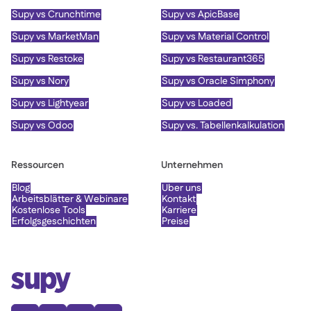
Supy vs Crunchtime
Supy vs ApicBase
Supy vs MarketMan
Supy vs Material Control
Supy vs Restoke
Supy vs Restaurant365
Supy vs Nory
Supy vs Oracle Simphony
Supy vs Lightyear
Supy vs Loaded
Supy vs Odoo
Supy vs. Tabellenkalkulation
Ressourcen
Unternehmen
Blog
Über uns
Arbeitsblätter & Webinare
Kontakt
Kostenlose Tools
Karriere
Erfolgsgeschichten
Preise