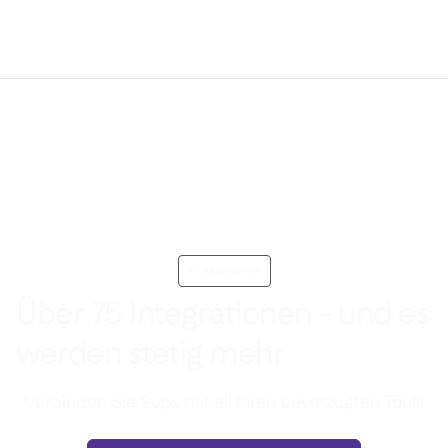
Integrationen
Über 75 Integrationen - und es
werden stetig mehr
Verbinden Sie Supy mit all Ihren bevorzugten Tools