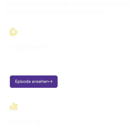
Gastronomiebetrieben die Kontrolle über Bestände,
Daten und vernetzte Systeme zu geben.

Integrationen
Supy nahtlos mit bestehenden Tools und Workflows
verbinden.
Episode ansehen


Controlling
Operative Daten in klare Dashboards, sofortige