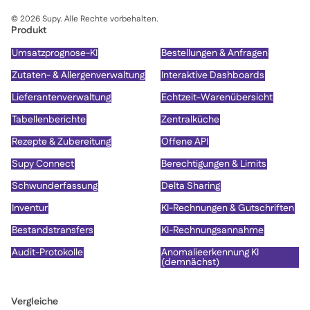
©
2026
Supy. Alle Rechte vorbehalten.
Produkt
Umsatzprognose-KI
Bestellungen & Anfragen
Zutaten- & Allergenverwaltung
Interaktive Dashboards
Lieferantenverwaltung
Echtzeit-Warenübersicht
Tabellenberichte
Zentralküche
Rezepte & Zubereitung
Offene API
Supy Connect
Berechtigungen & Limits
Schwunderfassung
Delta Sharing
Inventur
KI-Rechnungen & Gutschriften
Bestandstransfers
KI-Rechnungsannahme
Audit-Protokolle
Anomalieerkennung KI
(demnächst)
Vergleiche