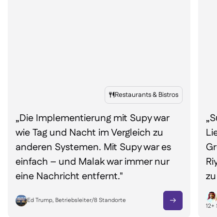
Restaurants & Bistros

„Die Implementierung mit Supy war
„S
wie Tag und Nacht im Vergleich zu
Li
anderen Systemen. Mit Supy war es
Gr
einfach – und Malak war immer nur
Ri
eine Nachricht entfernt."
zu
Ed Trump, Betriebsleiter
/
8
Standorte

12+