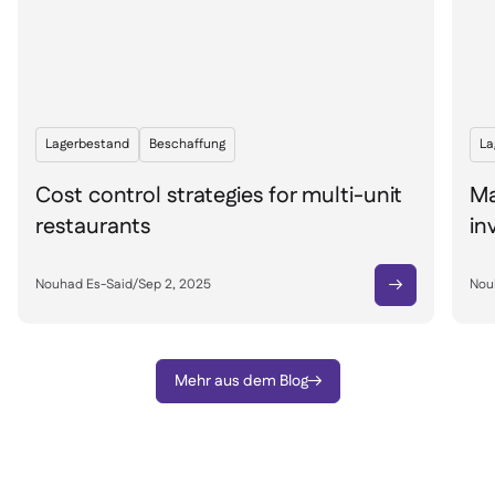
Lagerbestand
Beschaffung
La
Cost control strategies for multi-unit
Ma
restaurants
in
Nouhad Es-Said
/
Sep 2, 2025
Nou

Mehr aus dem Blog
