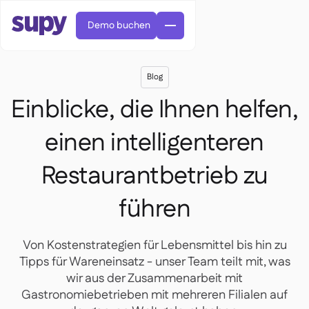
Demo buchen
Blog
Einblicke, die Ihnen helfen,
einen intelligenteren
Bestellungen & Anfragen

Restaurantbetrieb zu
Lieferantenverwaltung

Zentralküche
führen

Fine Dining

EN
Blog
Supy Connect


QSRs

AR
Berechtigungen & Limits

Restaurants & Bistros

FR
Von Kostenstrategien für Lebensmittel bis hin zu
Arbeitsblätter & Webinare

KI-Rechnungen & Gutschriften

Über uns
DE
Cafés und Röstereien


Tipps für Wareneinsatz - unser Team teilt mit, was
KI-Rechnungsannahme
繁體

Podcast
Cloud-Küchen


wir aus der Zusammenarbeit mit
AU
Karriere

Bars und Pubs
Gastronomiebetrieben mit mehreren Filialen auf

Erfolgsgeschichten
