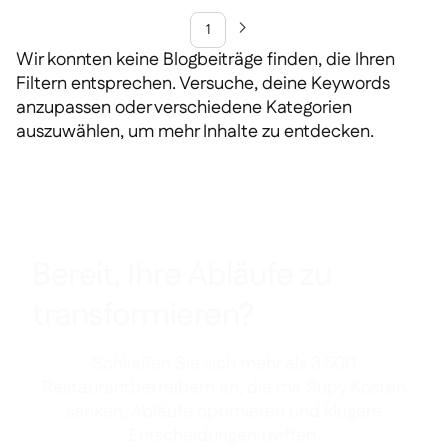
1

Wir konnten keine Blogbeiträge finden, die Ihren
Filtern entsprechen. Versuche, deine Keywords
anzupassen oder verschiedene Kategorien
auszuwählen, um mehr Inhalte zu entdecken.
Bereit, Ihre Abläufe zu
transformieren?
Schließen Sie sich mehr als 3.500
Restaurantbetreibern an, die mit Supy Kosten
senken, Abläufe optimieren und klügere
Entscheidungen treffen.