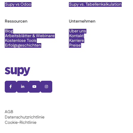
Supy vs Odoo
Supy vs. Tabellenkalkulation
Ressourcen
Unternehmen
Blog
Über uns
Arbeitsblätter & Webinare
Kontakt
Kostenlose Tools
Karriere
Erfolgsgeschichten
Preise




AGB
Datenschutzrichtlinie
Cookie-Richtlinie