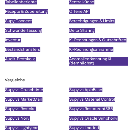
Tabellenberichte
Zentralküche
Rezepte & Zubereitung
Offene API
Supy Connect
Berechtigungen & Limits
Schwunderfassung
Delta Sharing
Inventur
KI-Rechnungen & Gutschriften
Bestandstransfers
KI-Rechnungsannahme
Audit-Protokolle
Anomalieerkennung KI
(demnächst)
Vergleiche
Supy vs Crunchtime
Supy vs ApicBase
Supy vs MarketMan
Supy vs Material Control
Supy vs Restoke
Supy vs Restaurant365
Supy vs Nory
Supy vs Oracle Simphony
Supy vs Lightyear
Supy vs Loaded