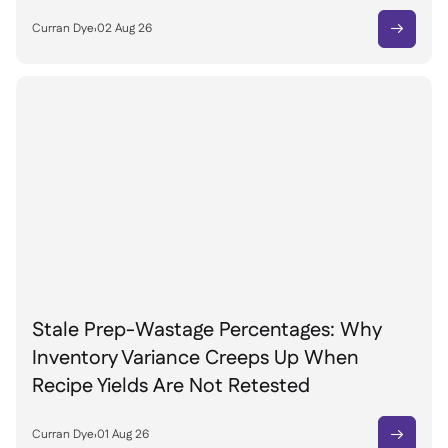
Curran Dye
›
02 Aug 26

Stale Prep-Wastage Percentages: Why
Inventory Variance Creeps Up When
Recipe Yields Are Not Retested
Curran Dye
›
01 Aug 26
