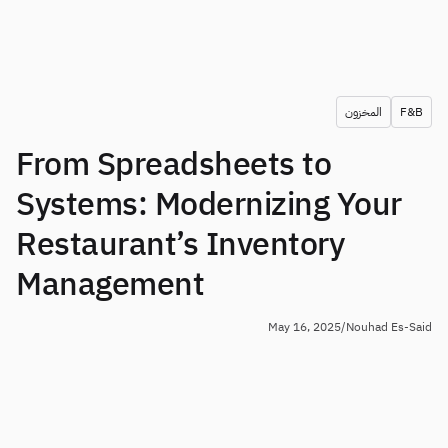
Book a demo
الطلبات
إدارة المُوردين
المطبخ المركزي
مطاعم راقية
EN
مدونة
Supy Connect
QSRs
AR
سير عمل مخصص للموافقات، والحدود،
رسمية
FR
والسياسات
أوراق العمل والندوات الإلكترونية
نبذة عنا
المقاهي
DE
الفواتير، وإشعارات الائتمان GRNs،
繁體
بودكاست
مطابخ سحابية
استلام الفواتير بالذكاء الاصطناعي
AU
الوظائف
الحانات والمقاهي
قصص النجاح