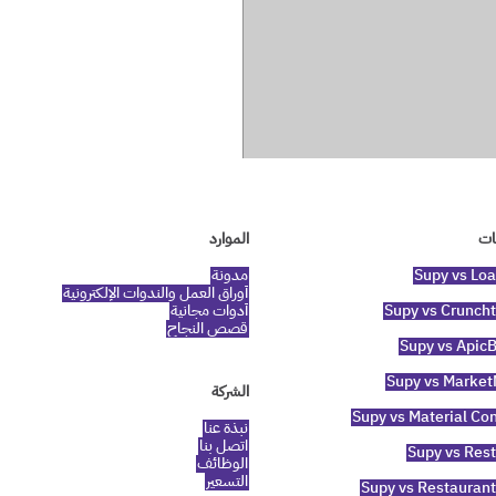
ات
الموارد
Supy vs Lo
مدونة
أوراق العمل والندوات الإلكترونية
Supy vs Crunch
أدوات مجانية
قصص النجاح
Supy vs Apic
Supy vs Marke
الشركة
Supy vs Material Con
نبذة عنا
اتصل بنا
Supy vs Res
الوظائف
التسعير
Supy vs Restauran