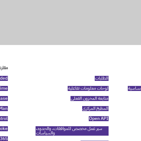
مقارن
الطلبات
aded
لحساسية
لوحات معلومات تفاعلية
time
متابعة المخزون الفعلي
Base
المطبخ المركزي
tMan
trol
Open API
سير عمل مخصص للموافقات، والحدود،
toke
والسياسات
t365