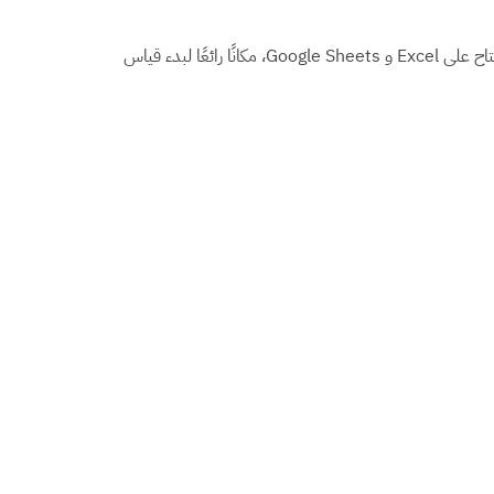
يعد قالب إدارة مخزون المطاعم المجاني، المتاح على Excel و Google Sheets، مكانًا رائعًا لبدء قياس