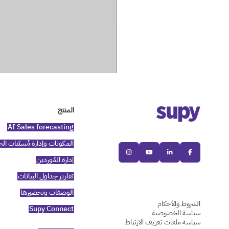
المنتج
AI Sales forecasting
المكونات وإدارة مُسبّبات ا




إدارة المُوردين
تقارير جداول البيانات
الوصفات وتحضيرها
الشروط والأحكام
Supy Connect
سياسة الخصوصية
سياسة ملفات تعريف الارتباط