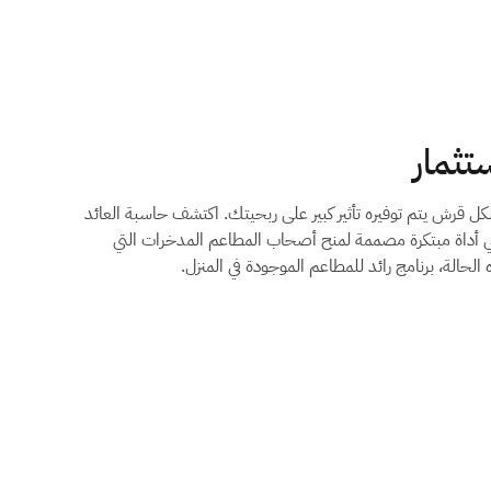
تثمار
لكل قرش يتم توفيره تأثير كبير على ربحيتك. اكتشف حاسبة العائد
رنامج Supy للمطاعم، وهي أداة مبتكرة مصممة لمنح أصحاب المطاعم المدخرات التي
 الحالة، برنامج رائد للمطاعم الموجودة في المنزل.