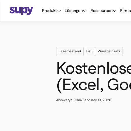
Produkt
Lösungen
Ressourcen
Firma
Lagerbestand
F&B
Wareneinsatz
Kostenlos
(Excel, Go
Aishwarya Pillai
/
February 13, 2026