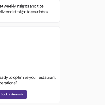
t weekly insights and tips
livered straight to your inbox.
eady to optimize your restaurant
perations?
Book a demo
