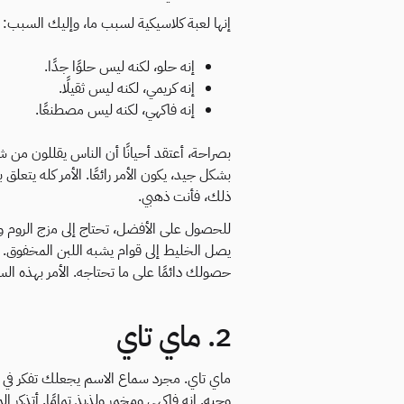
إنها لعبة كلاسيكية لسبب ما، وإليك السبب:
إنه حلو، لكنه ليس حلوًا جدًا.
إنه كريمي، لكنه ليس ثقيلًا.
إنه فاكهي، لكنه ليس مصطنعًا.
بصراحة، أعتقد أحيانًا أن الناس يقللون من شأ
بشكل جيد، يكون الأمر رائعًا. الأمر كله يتعلق
ذلك، فأنت ذهبي.
للحصول على الأفضل، تحتاج إلى مزج الروم وعص
يصل الخليط إلى قوام يشبه اللبن المخفوق
حصولك دائمًا على ما تحتاجه. الأمر بهذه الس
2. ماي تاي
ماي تاي. مجرد سماع الاسم يجعلك تفكر في 
وجيه. إنه فاكهي ومخمر ولذيذ تمامًا. أتذكر ال