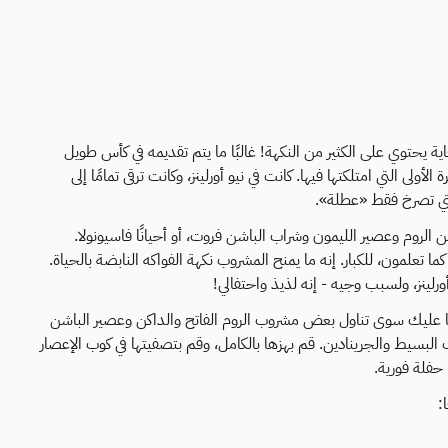
حلو للغاية يحتوي على الكثير من النكهة! غالبًا ما يتم تقديمه في كأس طويل
لأولى التي امتلكتها فيها. كانت في نيو أورلينز، وكانت ترقى تمامًا إلى
تي تصرخ فقط «عطلة».
ن الروم وعصير الليمون وشراب الباشن فروت، أو أحيانًا فاسيونولا.
ما تعلمون، للكبار. إنه ما يمنح المشروب نكهة الفواكه النابضة بالحياة.
رلينز، ولسبب وجيه - إنه لذيذ واحتفالي!
ا عليك سوى تناول بعض مشروب الروم الفاتح والداكن وعصير الباشن
البسيط والجرينادين. قم بهزها بالكامل، وقم بتصفيتها في كوب الإعصار
 حفلة فورية.
: