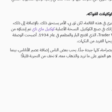
وكتيلات الفواكه.
أخرى في هذه القائمة، لكن ثق بي، الأمر يستحق ذلك. بالإضافة إلى ذلك،
راتك في صنع الكوكتيل. النسخة الأصلية
كوكتيل ماي تاي
تم إنشاؤه من
قبل فيكتور جيه بيرجيرون، المعروف باسم Trader Vic، الذي افتتح البار والمطعم في عام 1934. أصبحت الوصفة
زيجها الفريد من النكهات.
راحة، كلها جيدة جدًا. يحب بعض الناس إضافة عصير الأناناس، بينما
 هو العثور على ما تريد والذهاب معه. لا تخف من التجربة قليلاً!