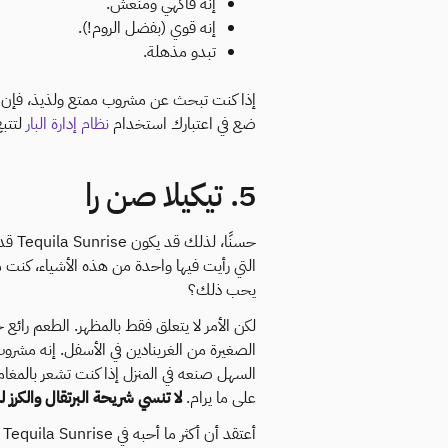
إنه فاكهي ومنعش.
إنه قوي (بفضل الروم!).
تبدو مذهلة.
إذا كنت تبحث عن مشروب ممتع ولذيذ، فإن الإ
ضع في اعتبارك استخدام
نظام إدارة البار
لتتبع
5. تيكيلا صن را
حسنًا
التي رأيت فيها واحدة من هذه الأشياء، كنت م
يحب ذلك؟
لكن الأمر لا يتعلق فقط بالمظهر. الطعم رائع ج
الصغيرة من الغرينادين في الأسفل. إنه مشرو
السهل صنعه في المنزل إذا كنت تشعر بالمغامر
على ما يرام.
لا تنسي شريحة البرتقال والكرز لل
أ