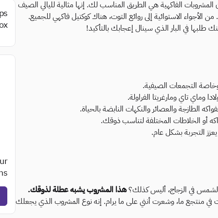
ن المشروبات الفاكهية هي الطريق المناسب لك. إنها مثالية لليالي الصيف
ips
ا. من الأجواء الاستوائية إلى روائع التوت، هناك كوكتيل فاكهي للجميع.
ox.
ك طلبها في البار الذي سينال إعجابك بالتأكيد!
 وخاصة التجمعات الصيفية.
ادا وماي تاي ومارغريتا الفراولة.
فواكه الطازجة والعصائر والنكهات النابضة بالحياة.
كه أو الخلاطات المختلفة لتناسب ذوقك.
زز التجربة بشكل عام.
ur
s?
عة الشمس في الزجاج، أليس كذلك؟
هذا المشروب يشبه عطلة لذوقك.
 كنت في منتجع ما، وشعرت أنني على ما يرام. إنه نوع المشروب الذي يجعلك