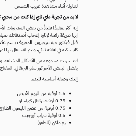
لتناوله أثناء مشاهدة غروب الشمس.
لا بد من تجربة ماي تاي إذا كنت من محبي ك
إنه أكثر تعقيدًا قليلاً من بعض المشروبات ال
إنها طريقة رائعة لإثارة إعجاب أصدقائك بمها
كلاسيكية في ثقافة تيكي، ويتم الاحتفال بها لم
لقد جربت مجموعة من الأشكال المختلفة، وبص
يفضل البعض الآخر كوراساو البرتقالي. المفتاح
إليك وصفة أساسية للبدء:
1.5 أوقية من الروم الأبيض
0.75 أوقية برتقال كوراساو
0.75 أوقية من عصير الليمون الطازج
0.5 أوقية شراب أورجيت
رم داكن (للطفو)