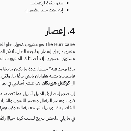
تبدو مثيرة للإعجاب.
إنه وقت جيد مضمون.
4. إعصار
The Hurricane هو مشروب كحولي 
متعرج - زجاج إعصار، بطبيعة الحال. أتذكر المرة ا
مستوى الضجيج. إنه أحد تلك المشروبات ال
ماذا يوجد فيه؟ حسنًا، عادة ما يكون مزيجًا م
فاسيونولا يشبه هاوايان بانش نوعًا ما، ولكن، ك
ال
كوكتيل هوريكان
هو عنصر أساسي في نيو أو
إن صنع إعصار في المنزل أسهل مما تعتقد. م
فروت وعصير البرتقال وعصير الليمون والشراب 
الخاص بك، وزينها بشريحة برتقالية وكرز. بوم!
في ما يلي ملخص سريع لسبب كونه خيارًا رائعًا