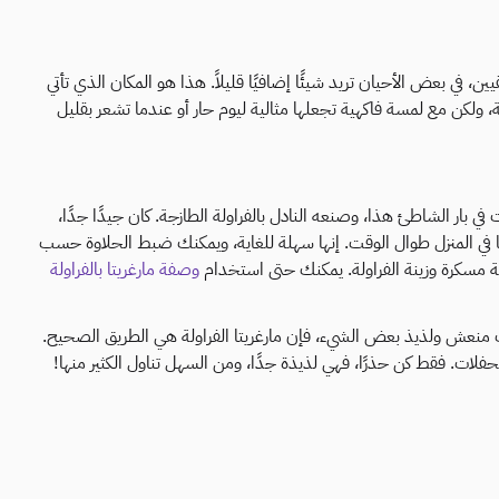
ن، في بعض الأحيان تريد شيئًا إضافيًا قليلاً. هذا هو المكان الذي تأتي
يكية، ولكن مع لمسة فاكهية تجعلها مثالية ليوم حار أو عندما تشعر بقليل
ت في بار الشاطئ هذا، وصنعه النادل بالفراولة الطازجة. كان جيدًا جدًا،
في المنزل طوال الوقت. إنها سهلة للغاية، ويمكنك ضبط الحلاوة حسب
فة مسكرة وزينة الفراولة. يمكنك حتى استخدام
وصفة مارغريتا بالفراولة
نعش ولذيذ بعض الشيء، فإن مارغريتا الفراولة هي الطريق الصحيح.
الحفلات. فقط كن حذرًا، فهي لذيذة جدًا، ومن السهل تناول الكثير منها!