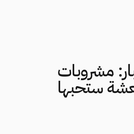
البار: مشروبات
شة ستحبها