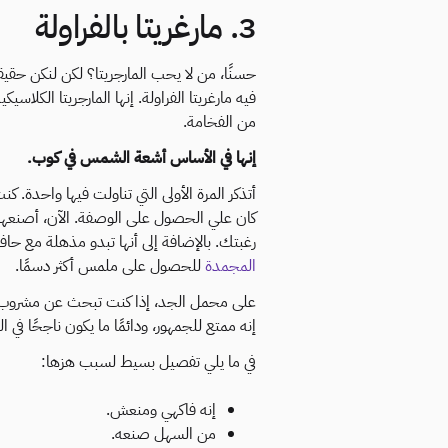
3. مارغريتا بالفراولة
حسنًا، من لا يحب المارجريتا؟ لكن لنكن حقيقيي
فيه مارغريتا الفراولة. إنها المارجريتا الكلاس
من الفخامة.
إنها في الأساس أشعة الشمس في كوب.
أتذكر المرة الأولى التي تناولت فيها واحدة. كن
كان علي الحصول على الوصفة. الآن، أصنعها 
رغبتك. بالإضافة إلى أنها تبدو مذهلة مع حا
المجمدة
للحصول على ملمس أكثر دسمًا.
على محمل الجد، إذا كنت تبحث عن مشروب م
إنه ممتع للجمهور، ودائمًا ما يكون ناجحًا في 
في ما يلي تفصيل بسيط لسبب هزها:
إنه فاكهي ومنعش.
من السهل صنعه.