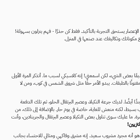
عصار يستحق التجربة بالتأكيد. فقط كن حذرًا - فهم ينزلون بسهولة!
 مكوناتك وتكاليفك عند صنعها في المنزل.
، لذلك قد يكون Tequila Sunrise قديمًا بعض الشيء، لكن اسمعني! إنه كلاسيكي لسبب ما. أتذكر المرة الأولى
فتونًا بالطبقات. يبدو الأمر حقًا مثل شروق الشمس في كوب، ومن لا
دًا أيضًا. لديك جرعة التكيلا، وعصير البرتقال الحلو، ثم تلك الدفعة
ب بسيط، لكنه منعش للغاية، خاصة في يوم حار. بالإضافة إلى ذلك، من
ة. ما عليك سوى تناول بعض التكيلا وعصير البرتقال والجرينادين، وأنت
تزيين!
عتقد أن أكثر ما أحبه في Tequila Sunrise هو أنه مجرد مشروب سعيد. إنه مشرق وفاكهي ومثالي للاحتساء بجانب