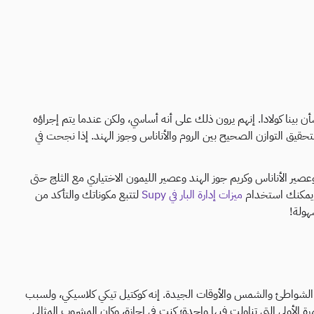
ن بينا كولادا. إنهم يرون ذلك على أنه أساسي، ولكن عندما يتم إجراؤه
 بتحقيق التوازن الصحيح بين الروم والأناناس وجوز الهند. إذا نجحت في
ير الأناناس وكريم جوز الهند وعصير الليمون الاختياري مع الثلج حتى
. يمكنك استخدام
ميزات إدارة البار في Supy
لتتبع مكوناتك والتأكد من
هولة!
الشواطئ والشمس والأوقات الجيدة. إنه كوكتيل تيكي كلاسيكي، ولسبب
مرة الأولى التي تناولت فيها واحدة؛ كنت في إجازة، وكان المشروب المثالي