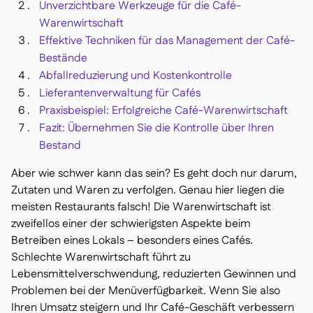
Unverzichtbare Werkzeuge für die Café-
Delta Sharing

Warenwirtschaft
Effektive Techniken für das Management der Café-
Bestände
Abfallreduzierung und Kostenkontrolle
Lieferantenverwaltung für Cafés
Kassensystem

Praxisbeispiel: Erfolgreiche Café-Warenwirtschaft
Buchhaltung

Fazit: Übernehmen Sie die Kontrolle über Ihren
ERP

Bestand
Aggregatoren

Aber wie schwer kann das sein? Es geht doch nur darum,
Partnerprogramm

Zutaten und Waren zu verfolgen. Genau hier liegen die
Implementierung

meisten Restaurants falsch! Die Warenwirtschaft ist
zweifellos einer der schwierigsten Aspekte beim
Betreiben eines Lokals – besonders eines Cafés.
Schlechte Warenwirtschaft führt zu
Lebensmittelverschwendung, reduzierten Gewinnen und
Problemen bei der Menüverfügbarkeit. Wenn Sie also
Ihren Umsatz steigern und Ihr Café-Geschäft verbessern