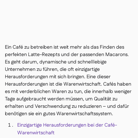
Kontakt

Kostenlose Tools & Rechner

Zutaten- & Allergenverwaltung

Plattformvergleich

Echtzeit-Warenübersicht

Rezepte & Zubereitung

Schwunderfassung

Ein Café zu betreiben ist weit mehr als das Finden des
Inventur

perfekten Latte-Rezepts und der passenden Macarons.
Bestandstransfers

Es geht darum, dynamische und schnelllebige
Audit-Protokolle

Unternehmen zu führen, die oft einzigartige
Anomalieerkennung KI

Herausforderungen mit sich bringen. Eine dieser
(demnächst)
Herausforderungen ist die Warenwirtschaft. Cafés haben
es mit verderblichen Waren zu tun, die innerhalb weniger
Tage aufgebraucht werden müssen, um Qualität zu
erhalten und Verschwendung zu reduzieren – und dafür
Umsatzprognose-KI

benötigen sie ein gutes Warenwirtschaftssystem.
Interaktive Dashboards

Einzigartige Herausforderungen bei der Café-
Tabellenberichte

Warenwirtschaft
Offene API
