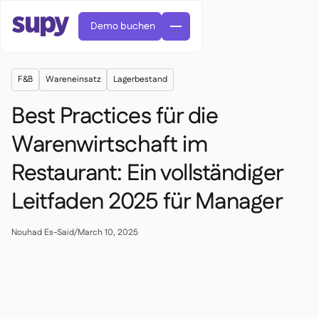
Demo buchen
F&B
Wareneinsatz
Lagerbestand
Best Practices für die
Warenwirtschaft im
Restaurant: Ein vollständiger
Bestellungen & Anfragen

Lieferantenverwaltung

Leitfaden 2025 für Manager
Zentralküche

Fine Dining

EN
Blog
Supy Connect


QSRs

AR
Nouhad Es-Said
/
March 10, 2025
Berechtigungen & Limits

Restaurants & Bistros

FR
Arbeitsblätter & Webinare

KI-Rechnungen & Gutschriften

Über uns
DE
Cafés und Röstereien


KI-Rechnungsannahme
繁體

Podcast
Cloud-Küchen


AU
Karriere

Bars und Pubs

Erfolgsgeschichten
