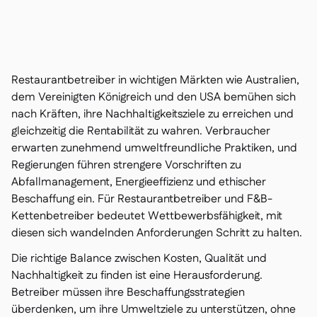
Kontakt

Kostenlose Tools & Rechner

Zutaten- & Allergenverwaltung

Plattformvergleich

Echtzeit-Warenübersicht

Rezepte & Zubereitung
Restaurantbetreiber in wichtigen Märkten wie Australien,

Schwunderfassung
dem Vereinigten Königreich und den USA bemühen sich

nach Kräften, ihre Nachhaltigkeitsziele zu erreichen und
Inventur

gleichzeitig die Rentabilität zu wahren. Verbraucher
Bestandstransfers

erwarten zunehmend umweltfreundliche Praktiken, und
Audit-Protokolle

Regierungen führen strengere Vorschriften zu
Anomalieerkennung KI

(demnächst)
Abfallmanagement, Energieeffizienz und ethischer
Beschaffung ein. Für Restaurantbetreiber und F&B-
Kettenbetreiber bedeutet Wettbewerbsfähigkeit, mit
diesen sich wandelnden Anforderungen Schritt zu halten.
Umsatzprognose-KI
Die richtige Balance zwischen Kosten, Qualität und

Nachhaltigkeit zu finden ist eine Herausforderung.
Interaktive Dashboards

Betreiber müssen ihre Beschaffungsstrategien
Tabellenberichte

überdenken, um ihre Umweltziele zu unterstützen, ohne
Offene API
