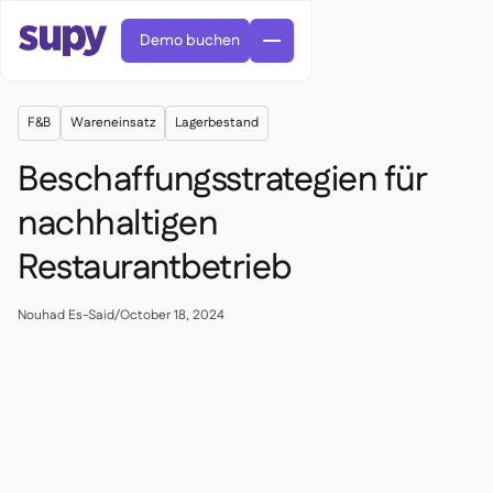
Demo buchen
F&B
Wareneinsatz
Lagerbestand
Beschaffungsstrategien für
nachhaltigen
Restaurantbetrieb
Bestellungen & Anfragen

Lieferantenverwaltung

Zentralküche
Nouhad Es-Said
/
October 18, 2024

Fine Dining

EN
Blog
Supy Connect


QSRs

AR
Berechtigungen & Limits

Restaurants & Bistros

FR
Arbeitsblätter & Webinare

KI-Rechnungen & Gutschriften

Über uns
DE
Cafés und Röstereien


KI-Rechnungsannahme
繁體

Podcast
Cloud-Küchen


AU
Karriere

Bars und Pubs

Erfolgsgeschichten
