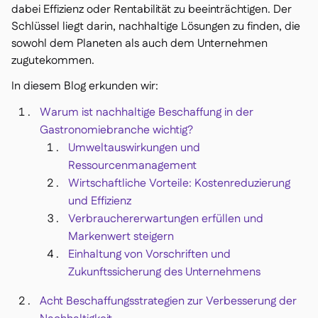
dabei Effizienz oder Rentabilität zu beeinträchtigen. Der
Delta Sharing

Schlüssel liegt darin, nachhaltige Lösungen zu finden, die
sowohl dem Planeten als auch dem Unternehmen
zugutekommen.
In diesem Blog erkunden wir:
Kassensystem

Warum ist nachhaltige Beschaffung in der
Buchhaltung

Gastronomiebranche wichtig?
ERP

Umweltauswirkungen und
Aggregatoren

Ressourcenmanagement
Partnerprogramm

Wirtschaftliche Vorteile: Kostenreduzierung
und Effizienz
Implementierung

Verbrauchererwartungen erfüllen und
Markenwert steigern
Einhaltung von Vorschriften und
Zukunftssicherung des Unternehmens
Acht Beschaffungsstrategien zur Verbesserung der