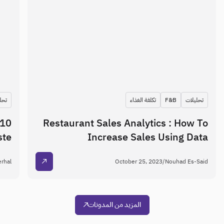
تحليلات
F&B
تكلفة الغذاء
10 Ways to Enhance Safety Protocols
10
in Restaurants
June 3, 2024
/
Nouhad Es-Said

