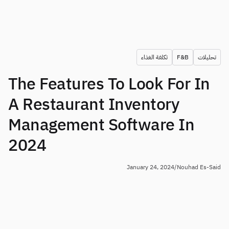
Book a demo
الطلبات
إدارة المُوردين
المطبخ المركزي
مطاعم راقية
EN
مدونة
Supy Connect
QSRs
AR
سير عمل مخصص للموافقات، والحدود،
رسمية
FR
والسياسات
أوراق العمل والندوات الإلكترونية
نبذة عنا
المقاهي
DE
الفواتير، وإشعارات الائتمان GRNs،
繁體
بودكاست
مطابخ سحابية
استلام الفواتير بالذكاء الاصطناعي
AU
الوظائف
الحانات والمقاهي
قصص النجاح