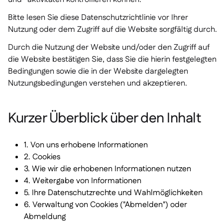
Kontakt

Kostenlose Tools & Rechner
Bitte lesen Sie diese Datenschutzrichtlinie vor Ihrer

Zutaten- & Allergenverwaltung
Nutzung oder dem Zugriff auf die Website sorgfältig durch.

Plattformvergleich

Echtzeit-Warenübersicht

Durch die Nutzung der Website und/oder den Zugriff auf
Rezepte & Zubereitung

die Website bestätigen Sie, dass Sie die hierin festgelegten
Schwunderfassung

Bedingungen sowie die in der Website dargelegten
Inventur

Nutzungsbedingungen verstehen und akzeptieren.
Bestandstransfers

Audit-Protokolle

Kurzer Überblick über den Inhalt
Anomalieerkennung KI

(demnächst)
1. Von uns erhobene Informationen
2. Cookies
3. Wie wir die erhobenen Informationen nutzen
4. Weitergabe von Informationen
Umsatzprognose-KI

5. Ihre Datenschutzrechte und Wahlmöglichkeiten
Interaktive Dashboards

6. Verwaltung von Cookies ("Abmelden") oder
Tabellenberichte

Abmeldung
Offene API
