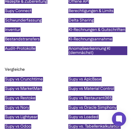
Rezepte & Zubereitung
Offene API
Supy Connect
Berechtigungen & Limits
Schwunderfassung
Delta Sharing
Inventur
KI-Rechnungen & Gutschriften
Bestandstransfers
KI-Rechnungsannahme
Audit-Protokolle
Anomalieerkennung KI
(demnächst)
Vergleiche
Supy vs Crunchtime
Supy vs ApicBase
Supy vs MarketMan
Supy vs Material Control
Supy vs Restoke
Supy vs Restaurant365
Supy vs Nory
Supy vs Oracle Simphony
Supy vs Lightyear
Supy vs Loaded
Supy vs Odoo
Supy vs. Tabellenkalkulation