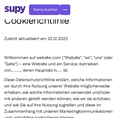
Demo buchen
Cookierichtlinie
Zuletzt aktualisiert am 22.12.2023
Willkommen auf website.com ("Website", "wir", "uns" oder
Bestellungen & Anfragen

"Seite") – eine Website und ein Service, betrieben
Lieferantenverwaltung

von........., deren Hauptsitz in..... ist.
Zentralküche

Fine Dining

Diese Datenschutzrichtlinie erklärt, welche Informationen
EN
Blog
Supy Connect


QSRs

AR
wir durch Ihre Nutzung unserer Website möglicherweise
Berechtigungen & Limits

Restaurants & Bistros

FR
erheben, wie solche Informationen verwendet und/oder
Arbeitsblätter & Webinare

KI-Rechnungen & Gutschriften

Über uns
DE
Cafés und Röstereien


mit anderen geteilt werden können, wie wir sie schützen,
KI-Rechnungsannahme
繁體

Podcast
Cloud-Küchen
und wie Sie auf ihre Nutzung zugreifen und diese im


AU
Karriere

Zusammenhang mit unseren Marketingkommunikationen
Bars und Pubs

Erfolgsgeschichten

und -aktivitäten kontrollieren können.