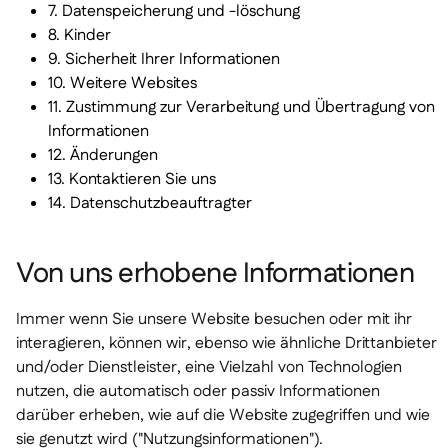
7. Datenspeicherung und -löschung
Delta Sharing

8. Kinder
9. Sicherheit Ihrer Informationen
10. Weitere Websites
11. Zustimmung zur Verarbeitung und Übertragung von
Informationen
Kassensystem

12. Änderungen
Buchhaltung

13. Kontaktieren Sie uns
ERP

14. Datenschutzbeauftragter
Aggregatoren

Partnerprogramm

Von uns erhobene Informationen
Implementierung

Immer wenn Sie unsere Website besuchen oder mit ihr
interagieren, können wir, ebenso wie ähnliche Drittanbieter
und/oder Dienstleister, eine Vielzahl von Technologien
nutzen, die automatisch oder passiv Informationen
darüber erheben, wie auf die Website zugegriffen und wie
sie genutzt wird ("Nutzungsinformationen").