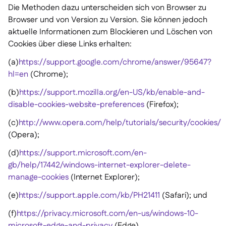
Die Methoden dazu unterscheiden sich von Browser zu
Browser und von Version zu Version. Sie können jedoch
aktuelle Informationen zum Blockieren und Löschen von
Cookies über diese Links erhalten:
(a)
https://support.google.com/chrome/answer/95647?
hl=en
(Chrome);
(b)
https://support.mozilla.org/en-US/kb/enable-and-
disable-cookies-website-preferences
(Firefox);
(c)
http://www.opera.com/help/tutorials/security/cookies/
(Opera);
(d)
https://support.microsoft.com/en-
gb/help/17442/windows-internet-explorer-delete-
manage-cookies
(Internet Explorer);
(e)
https://support.apple.com/kb/PH21411
(Safari); und
(f)
https://privacy.microsoft.com/en-us/windows-10-
microsoft-edge-and-privacy
(Edge).