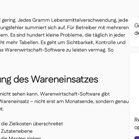
nd gering. Jedes Gramm Lebensmittelverschwendung, jede
Ge
erungsfehler summiert sich auf. Für Betreiber mit mehreren
de
lem. Es sind hundert kleine Probleme, die täglich in jeder
icht mehr Tabellen. Es geht um Sichtbarkeit, Kontrolle und
was Warenwirtschaft-Software zu leisten vermag. So
gung des Wareneinsatzes
icht sehen kann. Warenwirtschaft-Software gibt
n Wareneinsatz – nicht erst am Monatsende, sondern genau
t.
R
 die Zielkosten überschreitet
o
f Zutatenebene
 die Margen sinken