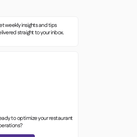
t weekly insights and tips
livered straight to your inbox.
eady to optimize your restaurant
perations?