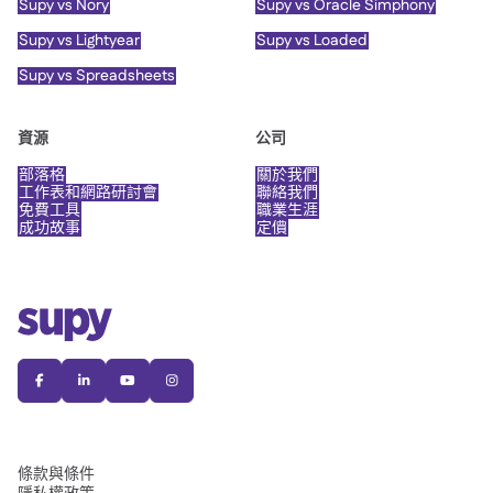
Supy vs Nory
Supy vs Oracle Simphony
Supy vs Lightyear
Supy vs Loaded
Supy vs Spreadsheets
資源
公司
部落格
關於我們
工作表和網路研討會
聯絡我們
免費工具
職業生涯
成功故事
定價




條款與條件