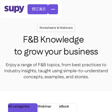
预订演示
Worksheets & Webinars
F&B Knowledge
to grow your business
訂單與採購申請

Enjoy a range of F&B topics, from best practices to
供應商管理

industry insights, taught using simple-to-understand
中央廚房

精緻餐飲

EN
concepts, examples, and stories.
網誌
Supy 連接


快速服務餐廳

AR
權限及限額管理

休閒用餐

FR
工具表及線上研討會

AI 發票和貸方票據

關於我們
DE
咖啡館和烘焙店


AI發票接收
繁體

播客
雲端廚房


AU
加入我們

酒吧和酒館

All categories
Webinar
eBook
成功故事
