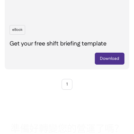
eBook
Get your free shift briefing template
Download
1
準備好轉變您的營運了嗎？