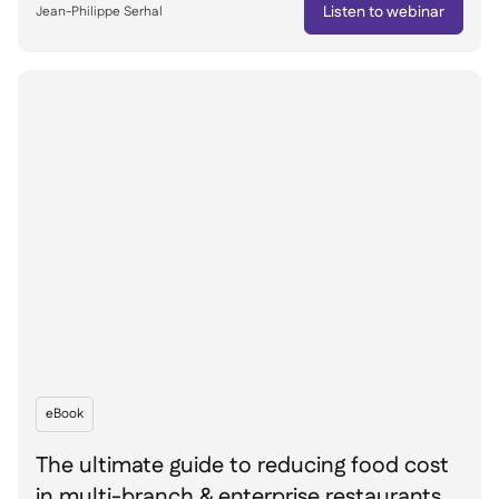
Listen to webinar
Jean-Philippe Serhal
銷售點

會計

企業資源規劃

聚合器

合作夥伴計劃

Implementation

eBook
The ultimate guide to reducing food cost
in multi-branch & enterprise restaurants