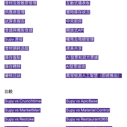
食材及致敏原管理
互動式儀表板
供應商管理
實時庫存狀況
試算表報告
中央廚房
食譜與備製食譜
開放式API
Supy 連接
權限及限額管理
食材損耗追蹤
達美共享
庫存盤點
AI 發票和貸方票據
庫存轉移
AI發票接收
審核日誌
異常檢測人工智慧（即將推出）
比較
Supy vs Crunchtime
Supy vs ApicBase
Supy vs MarketMan
Supy vs Material Control
Supy vs Restoke
Supy vs Restaurant365