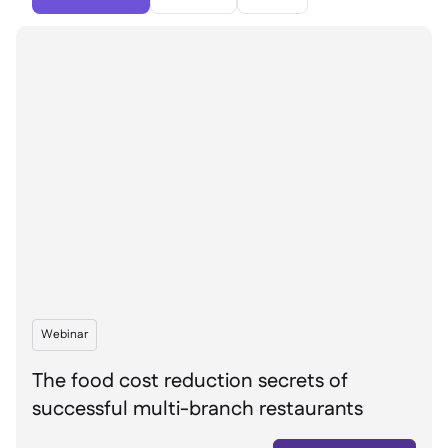
聯絡我們

免費工具

食材及致敏原管理

平台對比

實時庫存狀況

食譜與備製食譜

食材損耗追蹤

庫存盤點

庫存轉移

審核日誌

異常檢測人工智慧（即將推

出）
Webinar
互動式儀表板

The food cost reduction secrets of
試算表報告

successful multi-branch restaurants
開放式API

達美共享
